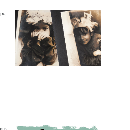
upo,
seus