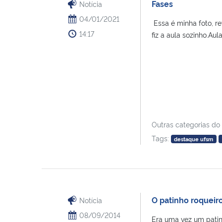
Fases
Notícia
04/01/2021
Essa é minha foto, re
14:17
fiz a aula sozinho.Aul
Outras categorias do
Tags:
destaque ufsm
O patinho roqueir
Notícia
08/09/2014
Era uma vez um patin