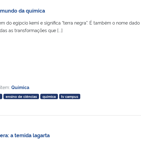
o mundo da química
em do egípcio kemi e significa “terra negra”. É também o nome dado
das as transformações que [...]
 item:
Química
i
ensino de ciências
química
tv campus
ra: a temida lagarta