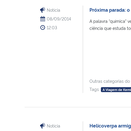
Próxima parada: 
Notícia
08/09/2014
A palavra “química” v
12:03
ciência que estuda to
Outras categorias do
Tags:
A Viagem de Kem
Helicoverpa armige
Notícia