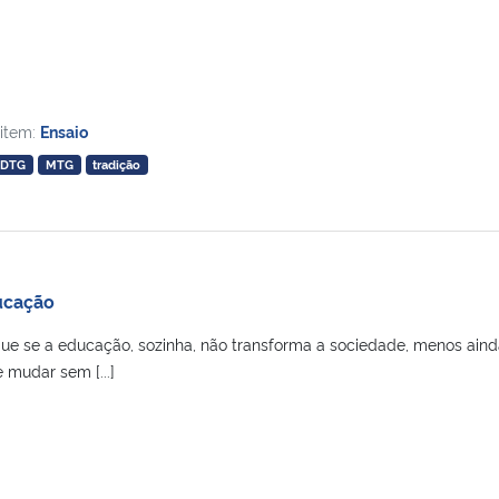
 item:
Ensaio
DTG
MTG
tradição
ucação
 que se a educação, sozinha, não transforma a sociedade, menos aind
 mudar sem [...]