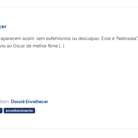
cer
 aparecem assim, sem eufemismos ou desculpas. Esse é “Nebraska”
no ao Oscar de melhor filme [...]
 item:
Dossiê Envelhecer
r
envelhecimento