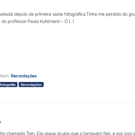
velada depois da primeira saída fotográfica.Tinha me perdido do gr
a do professor Paulo Kuhlmann.– Ó [...]
 item:
Recordações
fotografia
Recordações
o
ho chamado Tom. Ele usava óculos que o tornavam feio, e por isso 