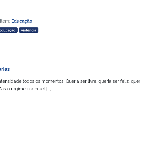
 item:
Educação
Educação
violência
rias
tensidade todos os momentos. Queria ser livre, queria ser feliz, quer
as o regime era cruel [...]