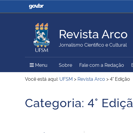
Casa Civil
Ministério da Justiça e
Segurança Pública
Revista Arco
Ministério da Agricultura,
Ministério da Educação
Jornalismo Científico e Cultural
Pecuária e Abastecimento
Menu Principal do Sítio
Menu
Sobre
Fale com a Redação
Ministério do Meio Ambiente
Ministério do Turismo
Você está aqui:
UFSM
>
Revista Arco
>
4° Edição
Início do conteúdo
Categoria:
4° Ediç
Secretaria de Governo
Gabinete de Segurança
Institucional