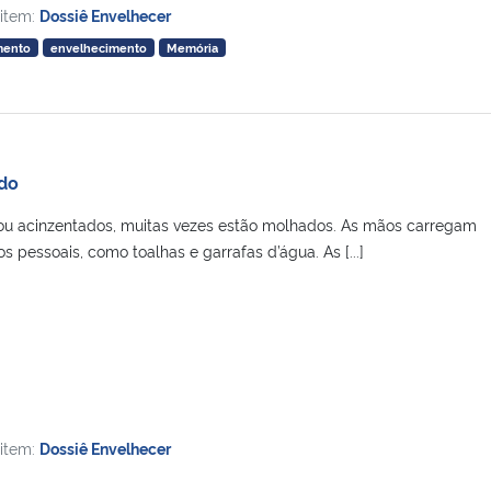
 item:
Dossiê Envelhecer
mento
envelhecimento
Memória
do
ou acinzentados, muitas vezes estão molhados. As mãos carregam
 pessoais, como toalhas e garrafas d’água. As [...]
 item:
Dossiê Envelhecer