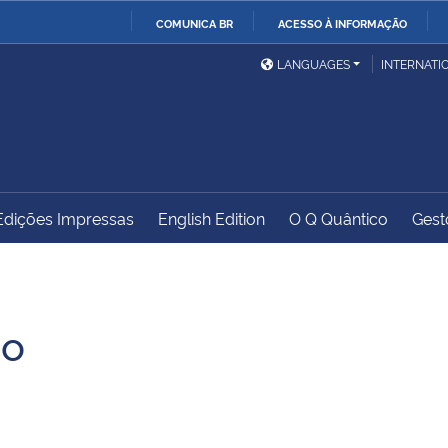
COMUNICA BR
ACESSO À INFORMAÇÃO
Ministério da Defesa
Ministério das Relações
Mini
IR
LANGUAGES
INTERNATI
Exteriores
PARA
O
Ministério da Cidadania
Ministério da Saúde
Mini
CONTEÚDO
Edições Impressas
English Edition
O Q Quântico
Gest
Ministério do
Controladoria-Geral da
Mini
Desenvolvimento Regional
União
Famí
Hum
ão
Advocacia-Geral da União
Banco Central do Brasil
Plan