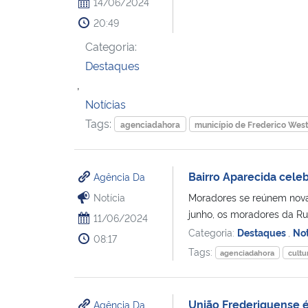
14/06/2024
20:49
Categoria:
Destaques
,
Notícias
Tags:
agenciadahora
município de Frederico Wes
Bairro Aparecida cele
Agência Da
Notícia
Moradores se reúnem nova
junho, os moradores da Ru
11/06/2024
Categoria:
Destaques
,
Not
08:17
Tags:
agenciadahora
cultu
União Frederiquense é
Agência Da