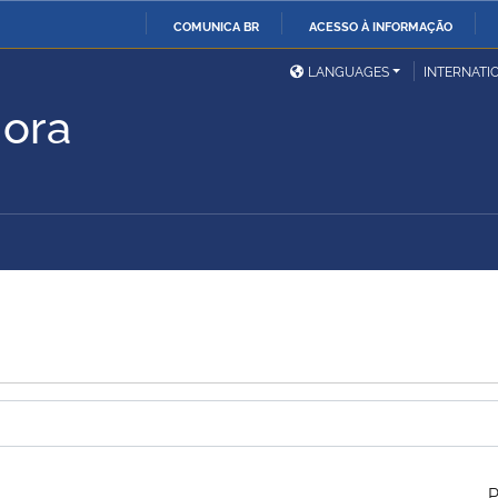
COMUNICA BR
ACESSO À INFORMAÇÃO
Ministério da Defesa
Ministério das Relações
Mini
IR
LANGUAGES
INTERNATI
Exteriores
PARA
Hora
O
Ministério da Cidadania
Ministério da Saúde
Mini
CONTEÚDO
Ministério do
Controladoria-Geral da
Mini
Desenvolvimento Regional
União
Famí
a
Hum
Advocacia-Geral da União
Banco Central do Brasil
Plan
P