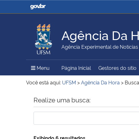
Casa Civil
Ministério da Justiça e
Segurança Pública
Agência Da 
Ministério da Agricultura,
Ministério da Educação
Agência Experimental de Notícias
Pecuária e Abastecimento
Menu Principal do Sítio
Menu
Página Inicial
Gestores do sítio
Ministério do Meio Ambiente
Ministério do Turismo
Você está aqui:
UFSM
>
Agência Da Hora
>
Busc
Início do conteúdo
Realize uma busca:
Secretaria de Governo
Gabinete de Segurança
Institucional
Exibindo 6 resultados