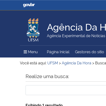
Casa Civil
Ministério da Justiça e
Segurança Pública
Agência Da 
Ministério da Agricultura,
Ministério da Educação
Agência Experimental de Notícias
Pecuária e Abastecimento
Menu Principal do Sítio
Menu
Página Inicial
Gestores do sítio
Ministério do Meio Ambiente
Ministério do Turismo
Você está aqui:
UFSM
>
Agência Da Hora
>
Busc
Início do conteúdo
Realize uma busca:
Secretaria de Governo
Gabinete de Segurança
Institucional
Exibindo 1 resultado