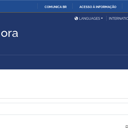
COMUNICA BR
ACESSO À INFORMAÇÃO
Ministério da Defesa
Ministério das Relações
Mini
IR
LANGUAGES
INTERNATI
Exteriores
PARA
Hora
O
Ministério da Cidadania
Ministério da Saúde
Mini
CONTEÚDO
Ministério do
Controladoria-Geral da
Mini
Desenvolvimento Regional
União
Famí
a
Hum
Advocacia-Geral da União
Banco Central do Brasil
Plan
P