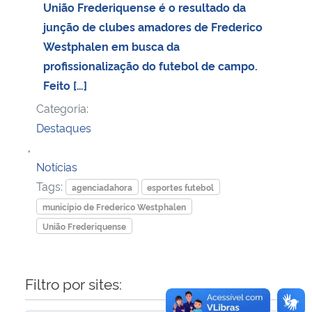
União Frederiquense é o resultado da
junção de clubes amadores de Frederico
Secretaria-Geral
Westphalen em busca da
profissionalização do futebol de campo.
Secretaria de Governo
Feito […]
Gabinete de Segurança Institucional
Categoria:
Destaques
Advocacia-Geral da União
,
Notícias
Banco Central do Brasil
Tags:
agenciadahora
esportes futebol
município de Frederico Westphalen
Planalto
União Frederiquense
Filtro por sites: