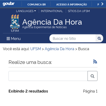
COMUNICA BR
ACESSO À INFORMAÇÃO
PARTI
Casa Civil
LANGUAGES
INTERNATIONAL
SÍTIOS DA UFSM
IR
PARA
Agência Da Hora
Ministério da Justiça e Segurança Pública
O
Agência Experimental de Notícias
CONTEÚDO
Ministério da Defesa
Buscar no no Sítio
Busca
Busca:
Menu Principal do Sítio
Menu
Busc
Ministério das Relações Exteriores
Você está aqui:
UFSM
>
Agência Da Hora
>
Busca
Ministério da Economia
Início do conteúdo
Realize uma busca:
Ministério da Infraestrutura
Ministério da Agricultura, Pecuária e Abastecimento
Exibindo 2 resultados
Página 1
Ministério da Educação