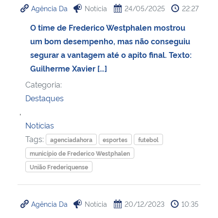
Agência Da
Notícia
24/05/2025
22:27
Ministério da Cidadania
O time de Frederico Westphalen mostrou
Ministério da Saúde
um bom desempenho, mas não conseguiu
segurar a vantagem até o apito final. Texto:
Ministério de Minas e Energia
Guilherme Xavier […]
Categoria:
Ministério da Ciência, Tecnologia, Inovações e Comunicações
Destaques
,
Ministério do Meio Ambiente
Notícias
Ministério do Turismo
Tags:
agenciadahora
esportes
futebol
município de Frederico Westphalen
Ministério do Desenvolvimento Regional
União Frederiquense
Controladoria-Geral da União
Agência Da
Notícia
20/12/2023
10:35
Ministério da Mulher, da Família e dos Direitos Humanos