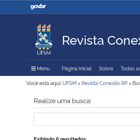
Casa Civil
Ministério da Justiça e
Segurança Pública
Revista Cone
Ministério da Agricultura,
Ministério da Educação
Pecuária e Abastecimento
Menu Principal do Sítio
Menu
Página Inicial
Sobre
Todas a
Ministério do Meio Ambiente
Ministério do Turismo
Você está aqui:
UFSM
>
Revista Conexão RP
>
Bu
Início do conteúdo
Realize uma busca:
Secretaria de Governo
Gabinete de Segurança
Institucional
Exibindo 6 resultados