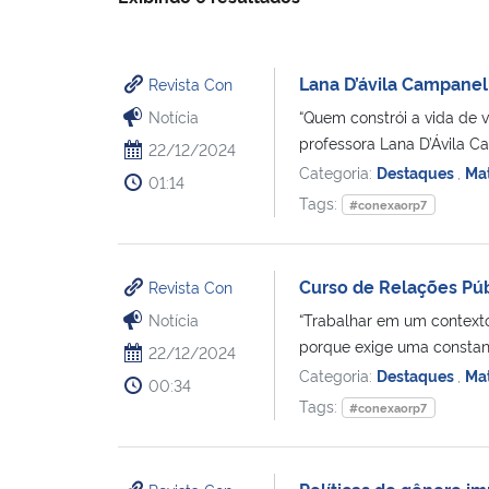
Lana D’ávila Campanel
Revista Con
Notícia
“Quem constrói a vida de 
professora Lana D’Ávila C
22/12/2024
Categoria:
Destaques
,
Mat
01:14
Tags:
#conexaorp7
Curso de Relações Públ
Revista Con
Notícia
“Trabalhar em um contexto
porque exige uma constante
22/12/2024
Categoria:
Destaques
,
Mat
00:34
Tags:
#conexaorp7
Políticas de gênero i