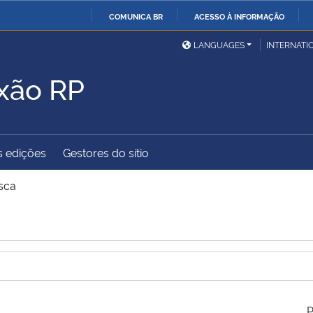
COMUNICA BR
ACESSO À INFORMAÇÃO
Ministério da Defesa
Ministério das Relações
Mini
IR
LANGUAGES
INTERNATI
Exteriores
PARA
xão RP
O
Ministério da Cidadania
Ministério da Saúde
Mini
CONTEÚDO
s edições
Gestores do sítio
Ministério do
Controladoria-Geral da
Mini
Desenvolvimento Regional
União
Famí
sca
Hum
Advocacia-Geral da União
Banco Central do Brasil
Plan
P