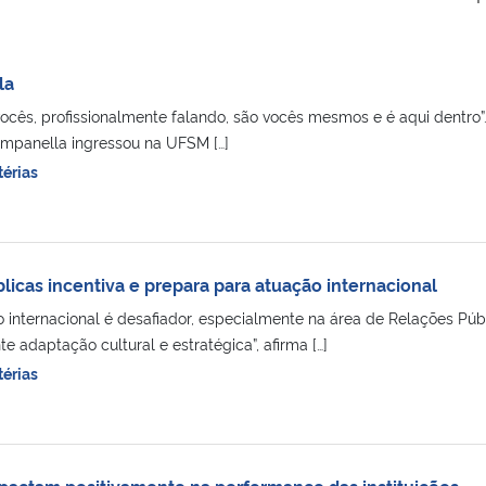
la
vocês, profissionalmente falando, são vocês mesmos e é aqui dentro”
ampanella ingressou na UFSM […]
érias
icas incentiva e prepara para atuação internacional
 internacional é desafiador, especialmente na área de Relações Públ
 adaptação cultural e estratégica”, afirma […]
érias
mpactam positivamente na performance das instituições