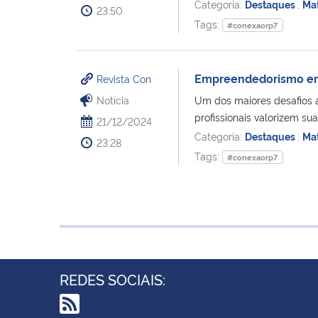
Categoria:
Destaques
,
Mat
23:50
Tags:
#conexaorp7
Empreendedorismo em 
Revista Con
Notícia
Um dos maiores desafios 
profissionais valorizem sua
21/12/2024
Categoria:
Destaques
,
Mat
23:28
Tags:
#conexaorp7
REDES SOCIAIS: