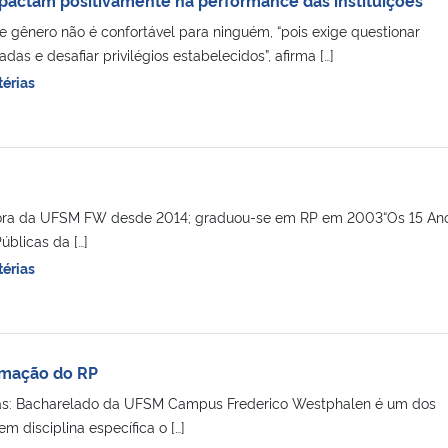
 gênero não é confortável para ninguém, “pois exige questionar
das e desafiar privilégios estabelecidos”, afirma […]
érias
ra da UFSM FW desde 2014; graduou-se em RP em 2003“Os 15 An
úblicas da […]
érias
rmação do RP
as: Bacharelado da UFSM Campus Frederico Westphalen é um dos
em disciplina específica o […]