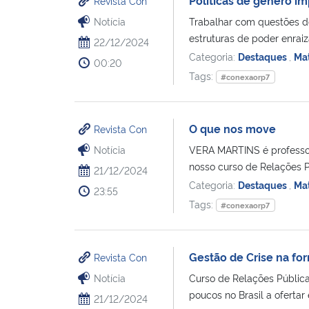
Revista Con
Notícia
Trabalhar com questões de
estruturas de poder enraiza
22/12/2024
Categoria:
Destaques
,
Mat
00:20
Tags:
#conexaorp7
O que nos move
Revista Con
Notícia
VERA MARTINS é professo
nosso curso de Relações P
21/12/2024
Categoria:
Destaques
,
Mat
23:55
Tags:
#conexaorp7
Gestão de Crise na fo
Revista Con
Notícia
Curso de Relações Públic
poucos no Brasil a ofertar 
21/12/2024