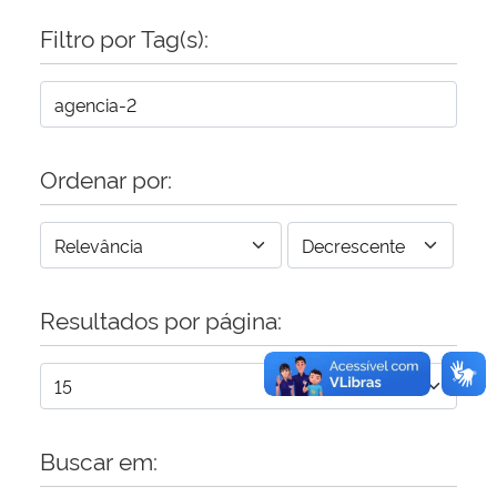
Filtro por Tag(s):
Secretaria-Geral
Secretaria de Governo
Gabinete de Segurança Institucional
Ordenar por:
Advocacia-Geral da União
Banco Central do Brasil
Resultados por página:
Planalto
Buscar em: