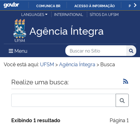
COMUNICA BR
ACESSO À INFORMAÇÃO
PARTI
Casa Civil
LANGUAGES
INTERNATIONAL
SÍTIOS DA UFSM
IR
PARA
Agência Íntegra
Ministério da Justiça e Segurança Pública
O
CONTEÚDO
Ministério da Defesa
Buscar no no Sítio
Busca
Busca:
Menu Principal do Sítio
Menu
Busc
Ministério das Relações Exteriores
Você está aqui:
UFSM
>
Agência Íntegra
>
Busca
Ministério da Economia
Início do conteúdo
Realize uma busca:
Ministério da Infraestrutura
Ministério da Agricultura, Pecuária e Abastecimento
Exibindo 1 resultado
Página 1
Ministério da Educação