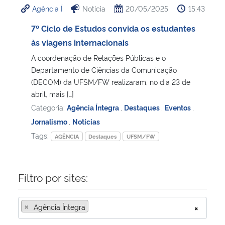
Agência Í
Notícia
20/05/2025
15:43
Ministério da Cidadania
7º Ciclo de Estudos convida os estudantes
Ministério da Saúde
às viagens internacionais
A coordenação de Relações Públicas e o
Ministério de Minas e Energia
Departamento de Ciências da Comunicação
(DECOM) da UFSM/FW realizaram, no dia 23 de
Ministério da Ciência, Tecnologia, Inovações e Comunicações
abril, mais […]
Categoria:
Agência Íntegra
,
Destaques
,
Eventos
,
Ministério do Meio Ambiente
Jornalismo
,
Notícias
Tags:
AGÊNCIA
Destaques
UFSM/FW
Ministério do Turismo
Ministério do Desenvolvimento Regional
Filtro por sites:
Controladoria-Geral da União
×
Agência Íntegra
×
Ministério da Mulher, da Família e dos Direitos Humanos