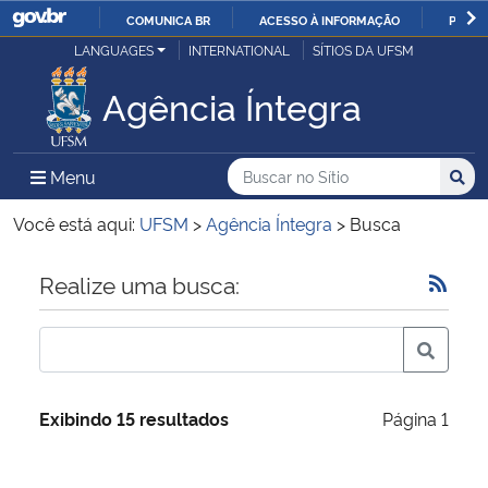
COMUNICA BR
ACESSO À INFORMAÇÃO
PARTI
Casa Civil
LANGUAGES
INTERNATIONAL
SÍTIOS DA UFSM
IR
PARA
Agência Íntegra
Ministério da Justiça e Segurança Pública
O
CONTEÚDO
Ministério da Defesa
Buscar no no Sítio
Busca
Busca:
Menu Principal do Sítio
Menu
Busc
Ministério das Relações Exteriores
Você está aqui:
UFSM
>
Agência Íntegra
>
Busca
Ministério da Economia
Início do conteúdo
Realize uma busca:
Ministério da Infraestrutura
Ministério da Agricultura, Pecuária e Abastecimento
Exibindo 15 resultados
Página 1
Ministério da Educação