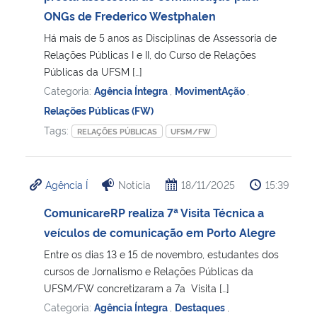
ONGs de Frederico Westphalen
Secretaria-Geral
Há mais de 5 anos as Disciplinas de Assessoria de
Relações Públicas I e II, do Curso de Relações
Secretaria de Governo
Públicas da UFSM […]
Categoria:
Agência Íntegra
,
MovimentAção
,
Gabinete de Segurança Institucional
Relações Públicas (FW)
Tags:
RELAÇÕES PÚBLICAS
UFSM/FW
Advocacia-Geral da União
Banco Central do Brasil
Agência Í
Notícia
18/11/2025
15:39
ComunicareRP realiza 7ª Visita Técnica a
Planalto
veículos de comunicação em Porto Alegre
Entre os dias 13 e 15 de novembro, estudantes dos
cursos de Jornalismo e Relações Públicas da
UFSM/FW concretizaram a 7a Visita […]
Categoria:
Agência Íntegra
,
Destaques
,