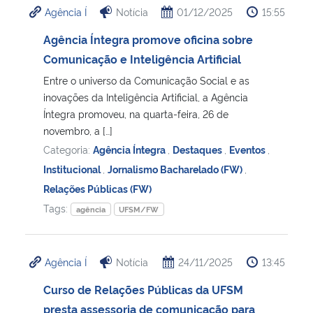
Agência Í
Notícia
01/12/2025
15:55
Ministério da Cidadania
Agência Íntegra promove oficina sobre
Ministério da Saúde
Comunicação e Inteligência Artificial
Entre o universo da Comunicação Social e as
Ministério de Minas e Energia
inovações da Inteligência Artificial, a Agência
Íntegra promoveu, na quarta-feira, 26 de
Ministério da Ciência, Tecnologia, Inovações e Comunicações
novembro, a […]
Categoria:
Agência Íntegra
,
Destaques
,
Eventos
,
Ministério do Meio Ambiente
Institucional
,
Jornalismo Bacharelado (FW)
,
Relações Públicas (FW)
Ministério do Turismo
Tags:
agência
UFSM/FW
Ministério do Desenvolvimento Regional
Agência Í
Notícia
24/11/2025
13:45
Controladoria-Geral da União
Curso de Relações Públicas da UFSM
presta assessoria de comunicação para
Ministério da Mulher, da Família e dos Direitos Humanos