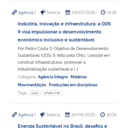
Agência Í
Notícia
04/07/2025
14:26
Indústria, Inovação e Infraestrutura: a ODS
9 visa impulsionar o desenvolvimento
econômico inclusivo e sustentável
Por Pedro Costa O Objetivo de Desenvolvimento
Sustentável (ODS) 9, feito pela ONU, consiste em
construir infraestruturas, promover a
industrialização sustentável e […]
Categoria:
Agência Íntegra
,
Matérias
,
MovimentAção
,
Produções em disciplinas
Tags:
ods9
UFSM/FW
Agência Í
Notícia
24/06/2025
16:06
Energia Sustentável no Brasil: desafios e