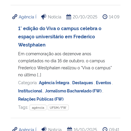
Agência Í
Notícia
20/10/2025
14:09
1° edição do Viva o campus celebra o
espaço universitário em Frederico
Westphalen
Em comemoração aos dezenove anos
completados no dia 16 de outubro, o campus
Frederico Westphalen realizou o “Viva o campus”
no último […]
Categoria:
Agência Íntegra
,
Destaques
,
Eventos
,
Institucional
,
Jornalismo Bacharelado (FW)
,
Relações Públicas (FW)
Tags:
agência
UFSM/FW
Agência Í
Notícia
16/10/2025
09:41