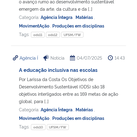
o avanço rumo ao desenvolvimento sustentável
emergem da arte, da cultura e da […]
Categoria:
Agência Íntegra
,
Matérias
,
MovimentAção
,
Produções em disciplinas
Tags:
ods11
ods12
UFSM/FW
Agência Í
Notícia
04/07/2025
14:43
A educação inclusiva nas escolas
Por Larissa da Costa Os Objetivos de
Desenvolvimento Sustentável (ODS) são 18
objetivos interligados entre as 169 metas de ação
global, para […]
Categoria:
Agência Íntegra
,
Matérias
,
MovimentAção
,
Produções em disciplinas
Tags:
ods10
UFSM/FW