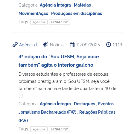
Categoria:
Agência Íntegra
,
Matérias
,
MovimentAção
,
Produções em disciplinas
Tags:
agência
UFSM/FW
Agência Í
Notícia
11/09/2025
19:13
4ª edição do “Sou UFSM, Seja você
também” agita o interior gaúcho
Diversos estudantes e professores de escolas
próximas prestigiaram o “Sou UFSM, seja você
também” na manhã e tarde de quarta-feira, 10 de
[…]
Categoria:
Agência Íntegra
,
Destaques
,
Eventos
,
Jornalismo Bacharelado (FW)
,
Relações Públicas
(FW)
Tags:
agência
UFSM/FW