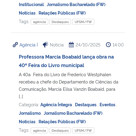
Institucional
,
Jornalismo Bacharelado (FW)
,
Notícias
,
Relações Públicas (FW)
Tags:
agência
Destaques
UFSM/FW
Agência Í
Notícia
24/10/2025
14:00
Professora Marcia Boabaid lança obra na
40ª Feira do Livro municipal
A 40a Feira do Livro de Frederico Westphalen
recebeu a chefe do Departamento de Ciências da
Comunicação, Marcia Elisa Vanzin Boabaid, para
[…]
Categoria:
Agência Íntegra
,
Destaques
,
Eventos
,
Jornalismo
,
Jornalismo Bacharelado (FW)
,
Notícias
,
Relações Públicas (FW)
Tags:
agência
Destaques
UFSM/FW