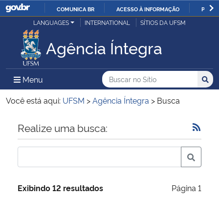
COMUNICA BR
ACESSO À INFORMAÇÃO
PARTI
Casa Civil
LANGUAGES
INTERNATIONAL
SÍTIOS DA UFSM
IR
PARA
Agência Íntegra
Ministério da Justiça e Segurança Pública
O
CONTEÚDO
Ministério da Defesa
Buscar no no Sítio
Busca
Busca:
Menu Principal do Sítio
Menu
Busc
Ministério das Relações Exteriores
Você está aqui:
UFSM
>
Agência Íntegra
>
Busca
Ministério da Economia
Início do conteúdo
Realize uma busca:
Ministério da Infraestrutura
Ministério da Agricultura, Pecuária e Abastecimento
Exibindo 12 resultados
Página 1
Ministério da Educação