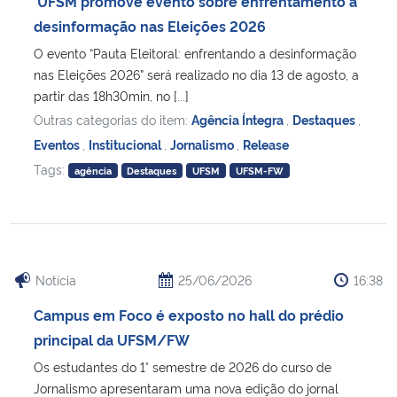
UFSM promove evento sobre enfrentamento à
Ministério da Cidadania
desinformação nas Eleições 2026
O evento “Pauta Eleitoral: enfrentando a desinformação
Ministério da Saúde
nas Eleições 2026” será realizado no dia 13 de agosto, a
partir das 18h30min, no [...]
Ministério de Minas e Energia
Outras categorias do item:
Agência Íntegra
,
Destaques
,
Eventos
,
Institucional
,
Jornalismo
,
Release
Ministério da Ciência, Tecnologia, Inovações e Comunicações
Tags:
agência
Destaques
UFSM
UFSM-FW
Ministério do Meio Ambiente
Ministério do Turismo
Notícia
25/06/2026
16:38
Ministério do Desenvolvimento Regional
Campus em Foco é exposto no hall do prédio
principal da UFSM/FW
Controladoria-Geral da União
Os estudantes do 1° semestre de 2026 do curso de
Jornalismo apresentaram uma nova edição do jornal
Ministério da Mulher, da Família e dos Direitos Humanos