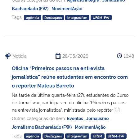
Bacharelado (FW)
,
MovimentAção
Tags:
agência
Destaques
integraufsm
UFSM-FW
Notícia
28/05/2026
16:48
Oficina “Primeiros passos na entrevista
jornalística” reúne estudantes em encontro com
o repórter Mateus Barreto
Na tarde da última quarta-feira (27), estudantes do Curso
de Jornalismo participaram da oficina “Primeiros passos
na entrevista jornalística”, ministrada pelo repórter [...]
Outras categorias do item:
Eventos
,
Jornalismo
,
Jornalismo Bacharelado (FW)
,
MovimentAção
,
Tags:
agência
Destaques
integraufsm
UFSM
UFSM-FW