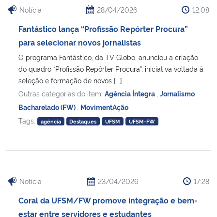
Notícia
28/04/2026
12:08
Fantástico lança “Profissão Repórter Procura”
para selecionar novos jornalistas
O programa Fantástico, da TV Globo, anunciou a criação
do quadro “Profissão Repórter Procura”, iniciativa voltada à
seleção e formação de novos [...]
Outras categorias do item:
Agência Íntegra
,
Jornalismo
Bacharelado (FW)
,
MovimentAção
Tags:
agência
Destaques
UFSM
UFSM-FW
Notícia
23/04/2026
17:28
Coral da UFSM/FW promove integração e bem-
estar entre servidores e estudantes