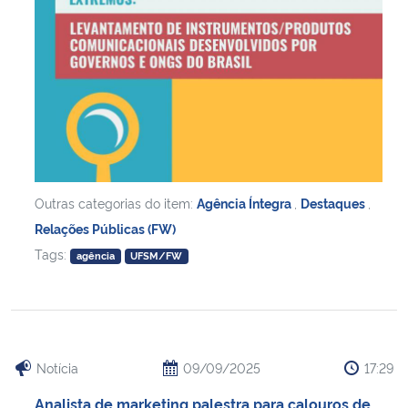
Outras categorias do item:
Agência Íntegra
,
Destaques
,
Relações Públicas (FW)
Tags:
agência
UFSM/FW
Notícia
09/09/2025
17:29
Analista de marketing palestra para calouros de