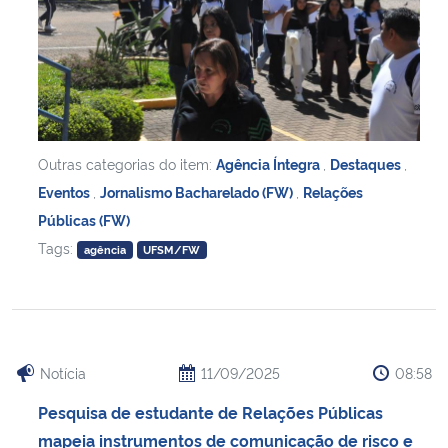
Outras categorias do item:
Agência Íntegra
,
Destaques
,
Eventos
,
Jornalismo Bacharelado (FW)
,
Relações
Públicas (FW)
Tags:
agência
UFSM/FW
Notícia
11/09/2025
08:58
Pesquisa de estudante de Relações Públicas
mapeia instrumentos de comunicação de risco e