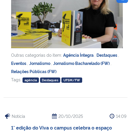
Outras categorias do item:
Agência Íntegra
,
Destaques
,
Eventos
,
Jornalismo
,
Jornalismo Bacharelado (FW)
,
Relações Públicas (FW)
Tags:
agência
Destaques
UFSM/FW
Notícia
20/10/2025
14:09
1° edição do Viva o campus celebra o espaço