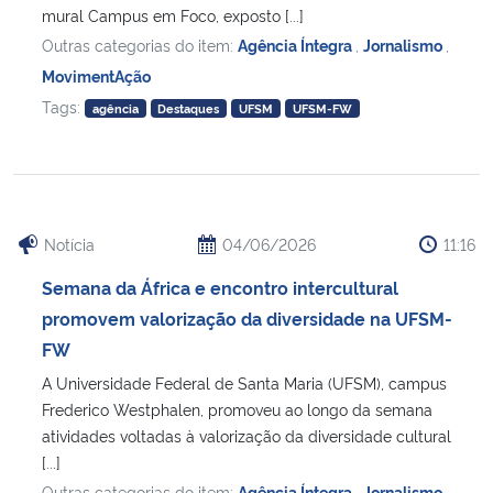
mural Campus em Foco, exposto [...]
Outras categorias do item:
Agência Íntegra
,
Jornalismo
,
Secretaria-Geral
MovimentAção
Tags:
Secretaria de Governo
agência
Destaques
UFSM
UFSM-FW
Gabinete de Segurança Institucional
Advocacia-Geral da União
Notícia
04/06/2026
11:16
Banco Central do Brasil
Semana da África e encontro intercultural
promovem valorização da diversidade na UFSM-
Planalto
FW
A Universidade Federal de Santa Maria (UFSM), campus
Frederico Westphalen, promoveu ao longo da semana
atividades voltadas à valorização da diversidade cultural
[...]
Outras categorias do item:
Agência Íntegra
,
Jornalismo