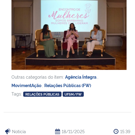
Outras categorias do item:
Agência Íntegra
,
MovimentAção
,
Relações Públicas (FW)
Tags:
RELAÇÕES PÚBLICAS
UFSM/FW
Notícia
18/11/2025
15:39