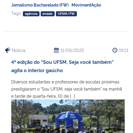
Jornalismo Bacharelado (FW)
,
MovimentAção
Tags:
agência
enade
UFSM/FW
Notícia
11/09/2025
19:13
4ª edição do “Sou UFSM, Seja você também”
agita o interior gaúcho
Diversos estudantes e professores de escolas próximas
prestigiaram o “Sou UFSM, seja você também” na manhã
e tarde de quarta-feira, 10 de [...]