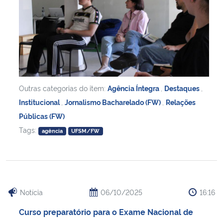
Outras categorias do item:
Agência Íntegra
,
Destaques
,
Institucional
,
Jornalismo Bacharelado (FW)
,
Relações
Públicas (FW)
Tags:
agência
UFSM/FW
Notícia
06/10/2025
16:16
Curso preparatório para o Exame Nacional de