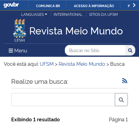
COMUNICA BR
ACESSO À INFORMAÇÃO
PARTI
Casa Civil
LANGUAGES
INTERNATIONAL
SÍTIOS DA UFSM
IR
PARA
Revista Meio Mundo
Ministério da Justiça e Segurança Pública
O
CONTEÚDO
Ministério da Defesa
Buscar no no Sítio
Busca
Busca:
Menu Principal do Sítio
Menu
Busc
Ministério das Relações Exteriores
Você está aqui:
UFSM
>
Revista Meio Mundo
>
Busca
Ministério da Economia
Início do conteúdo
Realize uma busca:
Ministério da Infraestrutura
Ministério da Agricultura, Pecuária e Abastecimento
Exibindo 1 resultado
Página 1
Ministério da Educação