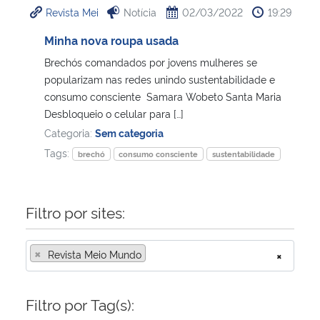
Revista Mei
Notícia
02/03/2022
19:29
Ministério da Cidadania
Minha nova roupa usada
Ministério da Saúde
Brechós comandados por jovens mulheres se
popularizam nas redes unindo sustentabilidade e
Ministério de Minas e Energia
consumo consciente Samara Wobeto Santa Maria
Desbloqueio o celular para […]
Ministério da Ciência, Tecnologia, Inovações e Comunicações
Categoria:
Sem categoria
Tags:
brechó
consumo consciente
sustentabilidade
Ministério do Meio Ambiente
Ministério do Turismo
Filtro por sites:
Ministério do Desenvolvimento Regional
×
Revista Meio Mundo
×
Controladoria-Geral da União
Filtro por Tag(s):
Ministério da Mulher, da Família e dos Direitos Humanos