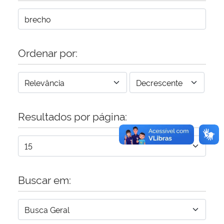
Secretaria-Geral
Ordenar por:
Secretaria de Governo
Gabinete de Segurança Institucional
Advocacia-Geral da União
Resultados por página:
Banco Central do Brasil
Planalto
Buscar em: