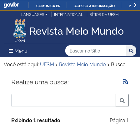
COMUNICA BR
ACESSO À INFORMAÇÃO
PARTI
Casa Civil
LANGUAGES
INTERNATIONAL
SÍTIOS DA UFSM
IR
PARA
Revista Meio Mundo
Ministério da Justiça e Segurança Pública
O
CONTEÚDO
Ministério da Defesa
Buscar no no Sítio
Busca
Busca:
Menu Principal do Sítio
Menu
Busc
Ministério das Relações Exteriores
Você está aqui:
UFSM
>
Revista Meio Mundo
>
Busca
Ministério da Economia
Início do conteúdo
Realize uma busca:
Ministério da Infraestrutura
Ministério da Agricultura, Pecuária e Abastecimento
Exibindo 1 resultado
Página 1
Ministério da Educação