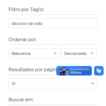
Filtro por Tag(s):
Secretaria-Geral
Secretaria de Governo
Gabinete de Segurança Institucional
Ordenar por:
Advocacia-Geral da União
Banco Central do Brasil
Resultados por página:
Planalto
Buscar em: