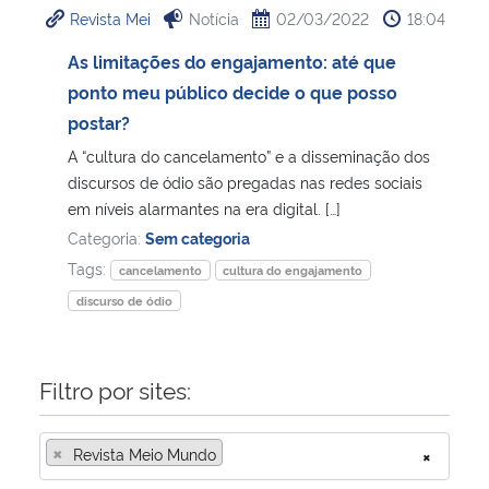
Revista Mei
Notícia
02/03/2022
18:04
Ministério da Cidadania
As limitações do engajamento: até que
Ministério da Saúde
ponto meu público decide o que posso
postar?
Ministério de Minas e Energia
A “cultura do cancelamento” e a disseminação dos
discursos de ódio são pregadas nas redes sociais
Ministério da Ciência, Tecnologia, Inovações e Comunicações
em níveis alarmantes na era digital. […]
Categoria:
Sem categoria
Ministério do Meio Ambiente
Tags:
cancelamento
cultura do engajamento
discurso de ódio
Ministério do Turismo
Ministério do Desenvolvimento Regional
Filtro por sites:
Controladoria-Geral da União
×
Revista Meio Mundo
×
Ministério da Mulher, da Família e dos Direitos Humanos