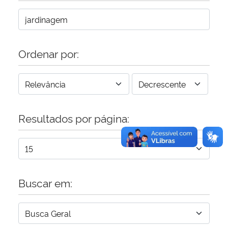
Secretaria-Geral
Ordenar por:
Secretaria de Governo
Gabinete de Segurança Institucional
Advocacia-Geral da União
Resultados por página:
Banco Central do Brasil
Planalto
Buscar em: