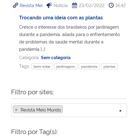
Revista Mei
Notícia
23/02/2022
16:42
Ministério da Cidadania
Trocando uma ideia com as plantas
Ministério da Saúde
Cresce o interesse dos brasileiros por jardinagem
durante a pandemia, aliada para o enfrentamento
Ministério de Minas e Energia
de problemas da saúde mental durante a
pandemia […]
Ministério da Ciência, Tecnologia, Inovações e Comunicações
Categoria:
Sem categoria
Tags:
bem-estar
jardinagem
pandemia
plantas
Ministério do Meio Ambiente
Ministério do Turismo
Filtro por sites:
Ministério do Desenvolvimento Regional
×
Revista Meio Mundo
×
Controladoria-Geral da União
Filtro por Tag(s):
Ministério da Mulher, da Família e dos Direitos Humanos