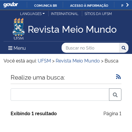
COMUNICA BR
ACESSO À INFORMAÇÃO
PARTI
Casa Civil
LANGUAGES
INTERNATIONAL
SÍTIOS DA UFSM
IR
PARA
Revista Meio Mundo
Ministério da Justiça e Segurança Pública
O
CONTEÚDO
Ministério da Defesa
Buscar no no Sítio
Busca
Busca:
Menu Principal do Sítio
Menu
Busc
Ministério das Relações Exteriores
Você está aqui:
UFSM
>
Revista Meio Mundo
>
Busca
Ministério da Economia
Início do conteúdo
Realize uma busca:
Ministério da Infraestrutura
Ministério da Agricultura, Pecuária e Abastecimento
Exibindo 1 resultado
Página 1
Ministério da Educação