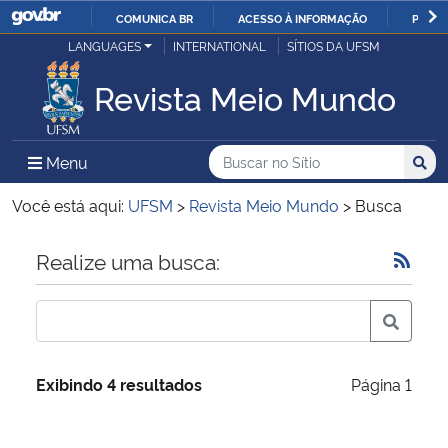
COMUNICA BR
ACESSO À INFORMAÇÃO
PARTI
Casa Civil
LANGUAGES
INTERNATIONAL
SÍTIOS DA UFSM
IR
PARA
Revista Meio Mundo
Ministério da Justiça e Segurança Pública
O
CONTEÚDO
Ministério da Defesa
Buscar no no Sítio
Busca
Busca:
Menu Principal do Sítio
Menu
Busc
Ministério das Relações Exteriores
Você está aqui:
UFSM
>
Revista Meio Mundo
>
Busca
Ministério da Economia
Início do conteúdo
Realize uma busca:
Ministério da Infraestrutura
Ministério da Agricultura, Pecuária e Abastecimento
Exibindo 4 resultados
Página 1
Ministério da Educação