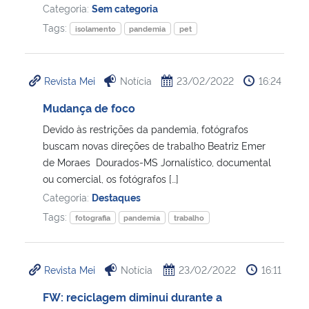
Categoria:
Sem categoria
Tags:
isolamento
pandemia
pet
Secretaria-Geral
Secretaria de Governo
Revista Mei
Notícia
23/02/2022
16:24
Gabinete de Segurança Institucional
Mudança de foco
Devido às restrições da pandemia, fotógrafos
Advocacia-Geral da União
buscam novas direções de trabalho Beatriz Emer
de Moraes Dourados-MS Jornalístico, documental
ou comercial, os fotógrafos […]
Banco Central do Brasil
Categoria:
Destaques
Planalto
Tags:
fotografia
pandemia
trabalho
Revista Mei
Notícia
23/02/2022
16:11
FW: reciclagem diminui durante a