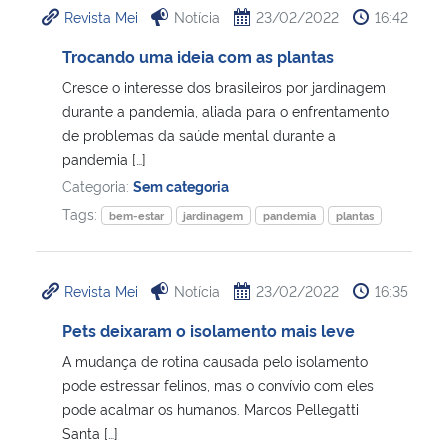
Revista Mei
Notícia
23/02/2022
16:42
Ministério da Cidadania
Trocando uma ideia com as plantas
Ministério da Saúde
Cresce o interesse dos brasileiros por jardinagem
durante a pandemia, aliada para o enfrentamento
Ministério de Minas e Energia
de problemas da saúde mental durante a
pandemia […]
Ministério da Ciência, Tecnologia, Inovações e Comunicações
Categoria:
Sem categoria
Tags:
bem-estar
jardinagem
pandemia
plantas
Ministério do Meio Ambiente
Ministério do Turismo
Revista Mei
Notícia
23/02/2022
16:35
Pets deixaram o isolamento mais leve
Ministério do Desenvolvimento Regional
A mudança de rotina causada pelo isolamento
pode estressar felinos, mas o convívio com eles
Controladoria-Geral da União
pode acalmar os humanos. Marcos Pellegatti
Santa […]
Ministério da Mulher, da Família e dos Direitos Humanos