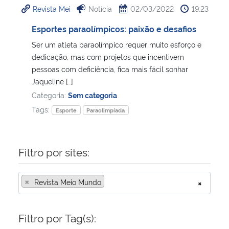
Revista Mei
Notícia
02/03/2022
19:23
Ministério da Cidadania
Esportes paraolímpicos: paixão e desafios
Ministério da Saúde
Ser um atleta paraolímpico requer muito esforço e
dedicação, mas com projetos que incentivem
Ministério de Minas e Energia
pessoas com deficiência, fica mais fácil sonhar
Jaqueline […]
Ministério da Ciência, Tecnologia, Inovações e Comunicações
Categoria:
Sem categoria
Tags:
Esporte
Paraolimpíada
Ministério do Meio Ambiente
Ministério do Turismo
Filtro por sites:
Ministério do Desenvolvimento Regional
×
Revista Meio Mundo
×
Controladoria-Geral da União
Filtro por Tag(s):
Ministério da Mulher, da Família e dos Direitos Humanos