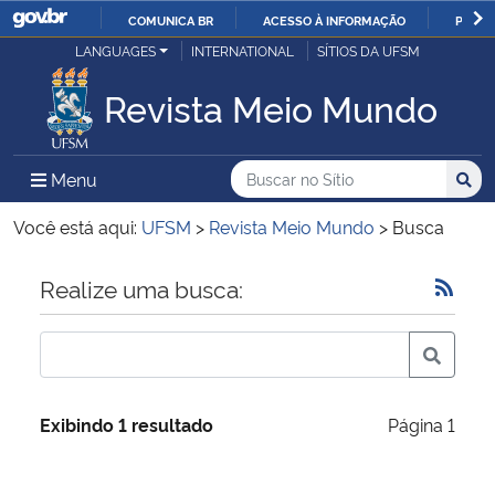
COMUNICA BR
ACESSO À INFORMAÇÃO
PARTI
Casa Civil
LANGUAGES
INTERNATIONAL
SÍTIOS DA UFSM
IR
PARA
Revista Meio Mundo
Ministério da Justiça e Segurança Pública
O
CONTEÚDO
Ministério da Defesa
Buscar no no Sítio
Busca
Busca:
Menu Principal do Sítio
Menu
Busc
Ministério das Relações Exteriores
Você está aqui:
UFSM
>
Revista Meio Mundo
>
Busca
Ministério da Economia
Início do conteúdo
Realize uma busca:
Ministério da Infraestrutura
Ministério da Agricultura, Pecuária e Abastecimento
Exibindo 1 resultado
Página 1
Ministério da Educação