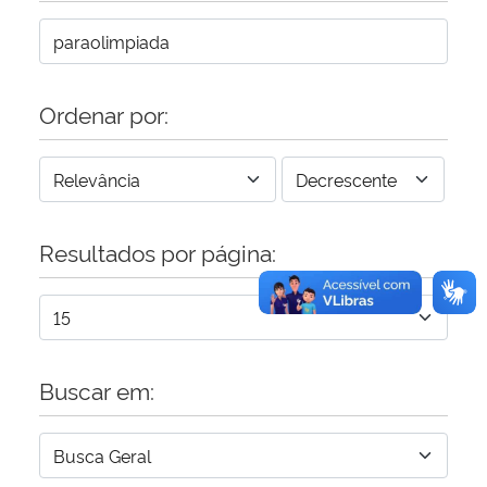
Secretaria-Geral
Ordenar por:
Secretaria de Governo
Gabinete de Segurança Institucional
Advocacia-Geral da União
Resultados por página:
Banco Central do Brasil
Planalto
Buscar em: