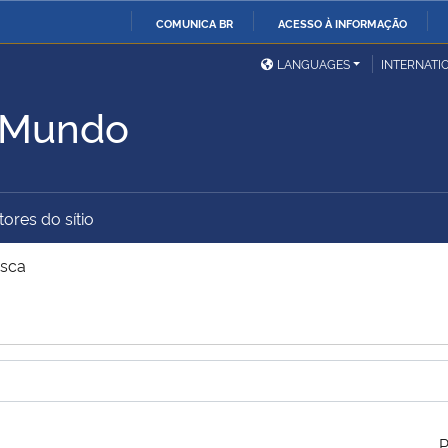
COMUNICA BR
ACESSO À INFORMAÇÃO
Ministério da Defesa
Ministério das Relações
Mini
IR
LANGUAGES
INTERNATI
Exteriores
PARA
o Mundo
O
Ministério da Cidadania
Ministério da Saúde
Mini
CONTEÚDO
ores do sítio
Ministério do
Controladoria-Geral da
Mini
Desenvolvimento Regional
União
Famí
sca
Hum
Advocacia-Geral da União
Banco Central do Brasil
Plan
P