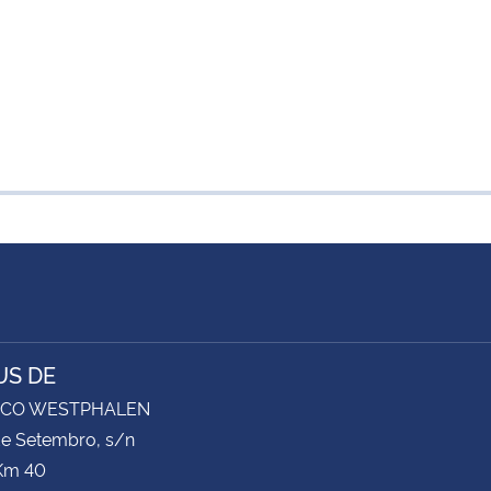
S DE
ICO WESTPHALEN
de Setembro, s/n
Km 40