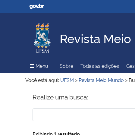
Casa Civil
Ministério da Justiça e
Segurança Pública
Revista Mei
Ministério da Agricultura,
Ministério da Educação
Pecuária e Abastecimento
Menu Principal do Sítio
Menu
Sobre
Todas as edições
Gest
Ministério do Meio Ambiente
Ministério do Turismo
Você está aqui:
UFSM
>
Revista Meio Mundo
>
Bu
Início do conteúdo
Realize uma busca:
Secretaria de Governo
Gabinete de Segurança
Institucional
Exibindo 1 resultado