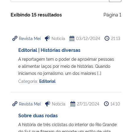
Ministério da Cidadania
Exibindo 15 resultados
Página 1
Ministério da Saúde
Ministério de Minas e Energia
Revista Mei
Notícia
03/12/2024
21:13
Editorial | Histórias diversas
Ministério da Ciência, Tecnologia, Inovações e Comunicações
A reportagem tem o poder de aproximar pessoas
e alimentar laços por meio de histórias. Quando
Ministério do Meio Ambiente
iniciamos no jornalismo, um dos maiores […]
Categoria:
Editorial
Ministério do Turismo
Ministério do Desenvolvimento Regional
Revista Mei
Notícia
27/11/2024
14:10
Controladoria-Geral da União
Sobre duas rodas
A história de três ciclistas do interior do Rio Grande
Ministério da Mulher, da Família e dos Direitos Humanos
do Sul que fizeram do esporte um estilo de vida.