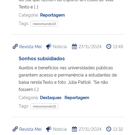
Texto e […]
Secretaria-Geral
Categoria:
Reportagem
Tags:
meiomundo13
Secretaria de Governo
Gabinete de Segurança Institucional
Revista Mei
Notícia
27/11/2024
13:49
Sonhos subsidiados
Advocacia-Geral da União
Auxílios e benefícios nas universidades públicas
garantem acesso e permanência a estudantes de
Banco Central do Brasil
baixa renda.Texto e foto: Júlia Pattoli “Se não
fossem […]
Planalto
Categoria:
Destaques
,
Reportagem
Tags:
meiomundo13
Revista Mei
Notícia
27/11/2024
13:32