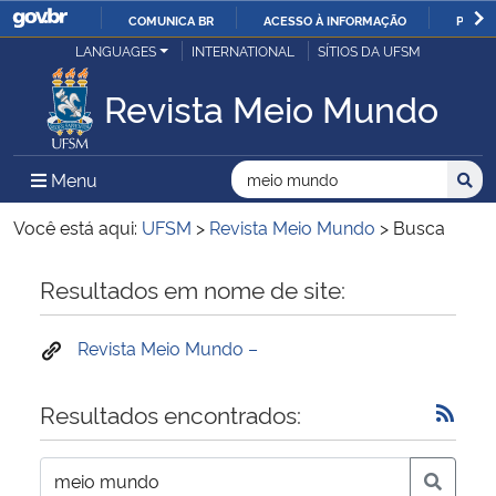
COMUNICA BR
ACESSO À INFORMAÇÃO
PARTI
Casa Civil
LANGUAGES
INTERNATIONAL
SÍTIOS DA UFSM
IR
PARA
Revista Meio Mundo
Ministério da Justiça e Segurança Pública
O
CONTEÚDO
Ministério da Defesa
Buscar no no Sítio
Busca
Busca:
Menu Principal do Sítio
Menu
Busc
Ministério das Relações Exteriores
Você está aqui:
UFSM
>
Revista Meio Mundo
>
Busca
Ministério da Economia
Início do conteúdo
Resultados em nome de site:
Ministério da Infraestrutura
Revista Meio Mundo –
Ministério da Agricultura, Pecuária e Abastecimento
Resultados encontrados:
Ministério da Educação