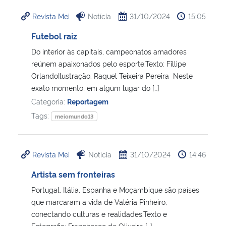
Revista Mei
Notícia
31/10/2024
15:05
Futebol raiz
Do interior às capitais, campeonatos amadores
reúnem apaixonados pelo esporte.Texto: Fillipe
OrlandoIlustração: Raquel Teixeira Pereira Neste
exato momento, em algum lugar do […]
Categoria:
Reportagem
Tags:
meiomundo13
Revista Mei
Notícia
31/10/2024
14:46
Artista sem fronteiras
Portugal, Itália, Espanha e Moçambique são países
que marcaram a vida de Valéria Pinheiro,
conectando culturas e realidades.Texto e
Fotografia: Franchesco de Oliveira […]