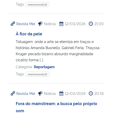
Tags:
meiomundo12
Secretaria-Geral
Revista Mei
Notícia
12/03/2024
21:00
Secretaria de Governo
À flor da pele
Gabinete de Segurança Institucional
Tatuagem: onde a arte se eterniza em traços e
histórias Amanda Busnello, Gabrieli Ferla, Thayssa
Advocacia-Geral da União
Kruger pecado bizarro absurdo marginalidade
cicatriz forma […]
Banco Central do Brasil
Categoria:
Reportagem
Tags:
meiomundo12
Planalto
Revista Mei
Notícia
12/03/2024
20:55
Fora do mainstream: a busca pelo próprio
som