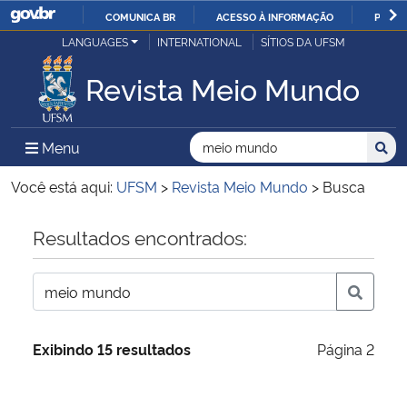
COMUNICA BR
ACESSO À INFORMAÇÃO
PARTI
Casa Civil
LANGUAGES
INTERNATIONAL
SÍTIOS DA UFSM
IR
PARA
Revista Meio Mundo
Ministério da Justiça e Segurança Pública
O
CONTEÚDO
Ministério da Defesa
Buscar no no Sítio
Busca
Busca:
Menu Principal do Sítio
Menu
Busc
Ministério das Relações Exteriores
Você está aqui:
UFSM
>
Revista Meio Mundo
>
Busca
Ministério da Economia
Início do conteúdo
Resultados encontrados:
Ministério da Infraestrutura
Ministério da Agricultura, Pecuária e Abastecimento
Exibindo 15 resultados
Página 2
Ministério da Educação