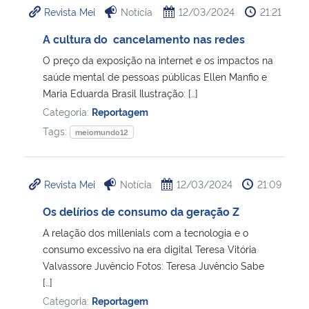
Revista Mei
Notícia
12/03/2024
21:21
Ministério da Cidadania
A cultura do cancelamento nas redes
Ministério da Saúde
O preço da exposição na internet e os impactos na
saúde mental de pessoas públicas Ellen Manfio e
Ministério de Minas e Energia
Maria Eduarda Brasil Ilustração: […]
Categoria:
Reportagem
Ministério da Ciência, Tecnologia, Inovações e Comunicações
Tags:
meiomundo12
Ministério do Meio Ambiente
Revista Mei
Notícia
12/03/2024
21:09
Ministério do Turismo
Os delírios de consumo da geração Z
Ministério do Desenvolvimento Regional
A relação dos millenials com a tecnologia e o
consumo excessivo na era digital Teresa Vitória
Valvassore Juvêncio Fotos: Teresa Juvêncio Sabe
Controladoria-Geral da União
[…]
Categoria:
Reportagem
Ministério da Mulher, da Família e dos Direitos Humanos