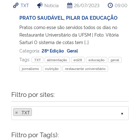
.TXT
Notícia
26/07/2023
09:00
Ministério da Cidadania
PRATO SAUDÁVEL, PILAR DA EDUCAÇÃO
Ministério da Saúde
Pratos como esse são servidos todos os dias no
Restaurante Universitário da UFSM | Foto: Vitória
Ministério de Minas e Energia
Sarturi O sistema de cotas tem […]
Categoria:
28ª Edição
,
Geral
Ministério da Ciência, Tecnologia, Inovações e Comunicações
Tags:
.TXT
alimentação
ed28
educação
geral
jornalismo
nutrição
restaurante universitário
Ministério do Meio Ambiente
Ministério do Turismo
Filtro por sites:
Ministério do Desenvolvimento Regional
×
.TXT
×
Controladoria-Geral da União
Filtro por Tag(s):
Ministério da Mulher, da Família e dos Direitos Humanos