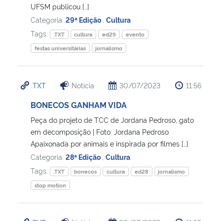
UFSM publicou […]
Categoria:
29ª Edição
,
Cultura
Secretaria-Geral
Tags:
.TXT
cultura
ed29
evento
festas universitárias
jornalismo
Secretaria de Governo
Gabinete de Segurança Institucional
.TXT
Notícia
30/07/2023
11:56
Advocacia-Geral da União
BONECOS GANHAM VIDA
Peça do projeto de TCC de Jordana Pedroso, gato
Banco Central do Brasil
em decomposição | Foto: Jordana Pedroso
Apaixonada por animais e inspirada por filmes […]
Planalto
Categoria:
28ª Edição
,
Cultura
Tags:
.TXT
bonecos
cultura
ed28
jornalismo
stop motion