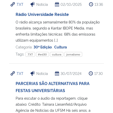
.TXT
Notícia
02/10/2025
13:36
Ministério da Cidadania
Rádio Universidade Resiste
Ministério da Saúde
O rádio alcança semanalmente 80% da população
brasileira, segundo a Kantar IBOPE Media, mas
Ministério de Minas e Energia
enfrenta limitações técnicas: 68% das emissoras
utilizam equipamentos […]
Ministério da Ciência, Tecnologia, Inovações e Comunicações
Categoria:
30ª Edição
,
Cultura
Tags:
.TXT
#ed30
cultura
jornalismo
Ministério do Meio Ambiente
Ministério do Turismo
.TXT
Notícia
30/07/2024
17:30
PARCERIAS SÃO ALTERNATIVAS PARA
Ministério do Desenvolvimento Regional
FESTAS UNIVERSITÁRIAS
Para escutar o áudio da reportagem, clique
Controladoria-Geral da União
abaixo: Crédito: Tainara Liesenfeld/Arquivo
Agência de Notícias da UFSM Há seis anos, a
Ministério da Mulher, da Família e dos Direitos Humanos