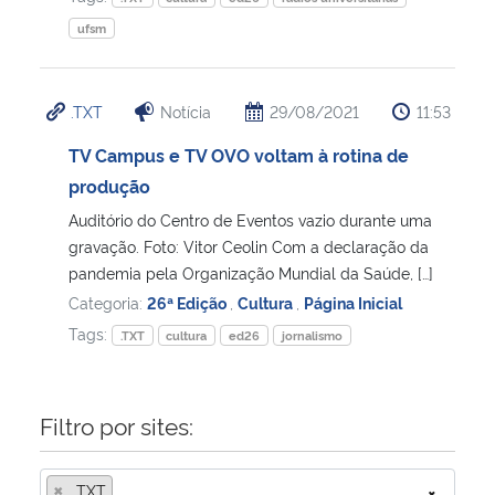
ufsm
.TXT
Notícia
29/08/2021
11:53
TV Campus e TV OVO voltam à rotina de
produção
Auditório do Centro de Eventos vazio durante uma
gravação. Foto: Vitor Ceolin Com a declaração da
pandemia pela Organização Mundial da Saúde, […]
Categoria:
26ª Edição
,
Cultura
,
Página Inicial
Tags:
.TXT
cultura
ed26
jornalismo
Filtro por sites:
×
.TXT
×