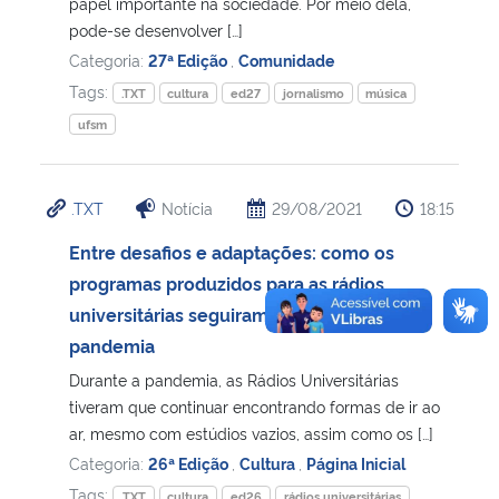
papel importante na sociedade. Por meio dela,
pode-se desenvolver […]
Categoria:
27ª Edição
,
Comunidade
Tags:
.TXT
cultura
ed27
jornalismo
música
ufsm
.TXT
Notícia
29/08/2021
18:15
Entre desafios e adaptações: como os
programas produzidos para as rádios
universitárias seguiram durante a
pandemia
Durante a pandemia, as Rádios Universitárias
tiveram que continuar encontrando formas de ir ao
ar, mesmo com estúdios vazios, assim como os […]
Categoria:
26ª Edição
,
Cultura
,
Página Inicial
Tags:
.TXT
cultura
ed26
rádios universitárias