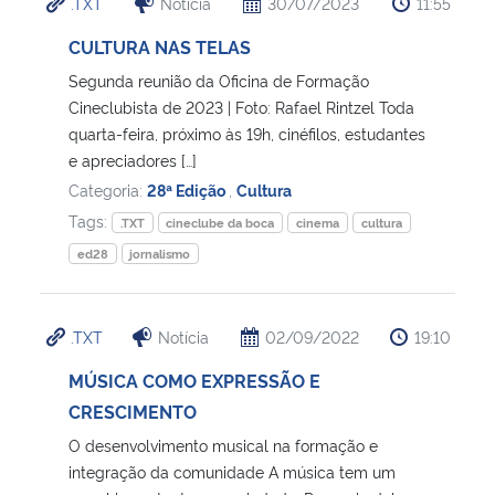
.TXT
Notícia
30/07/2023
11:55
CULTURA NAS TELAS
Segunda reunião da Oficina de Formação
Cineclubista de 2023 | Foto: Rafael Rintzel Toda
quarta-feira, próximo às 19h, cinéfilos, estudantes
e apreciadores […]
Categoria:
28ª Edição
,
Cultura
Tags:
.TXT
cineclube da boca
cinema
cultura
ed28
jornalismo
.TXT
Notícia
02/09/2022
19:10
MÚSICA COMO EXPRESSÃO E
CRESCIMENTO
O desenvolvimento musical na formação e
integração da comunidade A música tem um