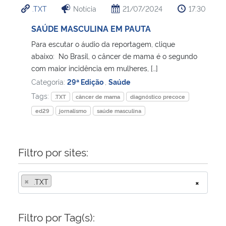
.TXT
Notícia
21/07/2024
17:30
Ministério da Cidadania
SAÚDE MASCULINA EM PAUTA
Ministério da Saúde
Para escutar o áudio da reportagem, clique
abaixo: No Brasil, o câncer de mama é o segundo
Ministério de Minas e Energia
com maior incidência em mulheres, […]
Categoria:
29ª Edição
,
Saúde
Ministério da Ciência, Tecnologia, Inovações e Comunicações
Tags:
.TXT
câncer de mama
diagnóstico precoce
ed29
jornalismo
saúde masculina
Ministério do Meio Ambiente
Ministério do Turismo
Filtro por sites:
Ministério do Desenvolvimento Regional
×
.TXT
×
Controladoria-Geral da União
Filtro por Tag(s):
Ministério da Mulher, da Família e dos Direitos Humanos