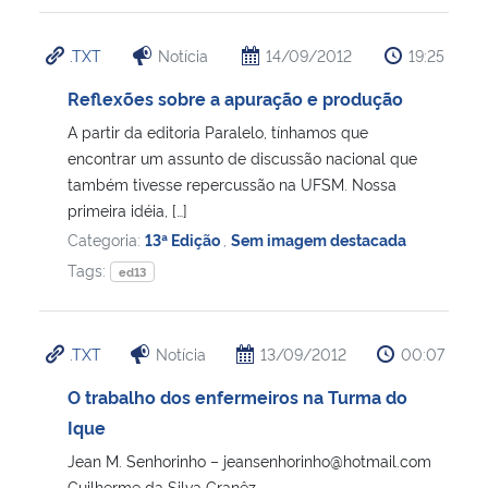
.TXT
Notícia
14/09/2012
19:25
Reflexões sobre a apuração e produção
A partir da editoria Paralelo, tínhamos que
encontrar um assunto de discussão nacional que
também tivesse repercussão na UFSM. Nossa
primeira idéia, […]
Categoria:
13ª Edição
,
Sem imagem destacada
Tags:
ed13
.TXT
Notícia
13/09/2012
00:07
O trabalho dos enfermeiros na Turma do
Ique
Jean M. Senhorinho – jeansenhorinho@hotmail.com
Guilherme da Silva Granêz –