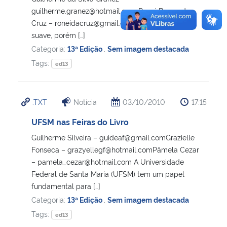
guilherme.granez@hotmail.com Ronei Bueno da
Cruz – roneidacruz@gmail.com Com uma voz
suave, porém […]
Categoria:
13ª Edição
,
Sem imagem destacada
Tags:
ed13
.TXT
Notícia
03/10/2010
17:15
UFSM nas Feiras do Livro
Guilherme Silveira – guideaf@gmail.comGrazielle
Fonseca – grazyellegf@hotmail.comPâmela Cezar
– pamela_cezar@hotmail.com A Universidade
Federal de Santa Maria (UFSM) tem um papel
fundamental para […]
Categoria:
13ª Edição
,
Sem imagem destacada
Tags:
ed13