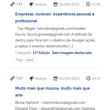
.TXT
Notícia
06/06/2013
01:56
Ministério da Cidadania
Empresas Juniores: experiência pessoal e
Ministério da Saúde
profissional
Taís Megier: taisceline@gmail.comGrasiela
Ministério de Minas e Energia
Faccio: faccio.grasiela@gmail.com A editoria De
dentro para fora tem o objetivo de divulgar ações,
Ministério da Ciência, Tecnologia, Inovações e Comunicações
projetos e eventos desenvolvidos […]
Categoria:
13ª Edição
,
Sem imagem destacada
Ministério do Meio Ambiente
Tags:
ed13
Ministério do Turismo
.TXT
Notícia
05/06/2013
23:47
Ministério do Desenvolvimento Regional
Muito mais que música, muito mais que
arte
Controladoria-Geral da União
Bruna Homrich – homrichbruna@gmail.com
Diosana Frigo – diosanafrigo@gmail.com Gabriela
Ministério da Mulher, da Família e dos Direitos Humanos