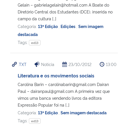
Gelain – gabrielagelain@hotmail.com A Boate do
Diretório Central dos Estudantes (DCE), inserida no
Secretaria-Geral
campo da cultura […]
Categoria:
13ª Edição
,
Edições
,
Sem imagem
Secretaria de Governo
destacada
Tags:
ed13
Gabinete de Segurança Institucional
Advocacia-Geral da União
.TXT
Notícia
23/10/2012
13:00
Banco Central do Brasil
Literatura e os movimentos sociais
Carolina Barin – carolinabarin@gmail.com Dairan
Planalto
Paul – dairanpaul@gmail.com A primeira vez que
vimos uma banca vendendo livros da editora
Expressão Popular foi na […]
Categoria:
13ª Edição
,
Sem imagem destacada
Tags:
ed13