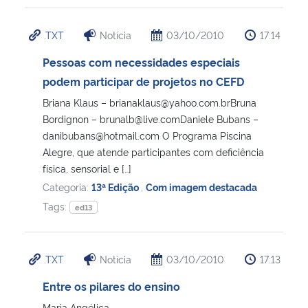
.TXT
Notícia
03/10/2010
17:14
Pessoas com necessidades especiais
podem participar de projetos no CEFD
Briana Klaus – brianaklaus@yahoo.com.brBruna
Bordignon – brunalb@live.comDaniele Bubans –
danibubans@hotmail.com O Programa Piscina
Alegre, que atende participantes com deficiência
física, sensorial e […]
Categoria:
13ª Edição
,
Com imagem destacada
Tags:
ed13
.TXT
Notícia
03/10/2010
17:13
Entre os pilares do ensino
Maria Angélica