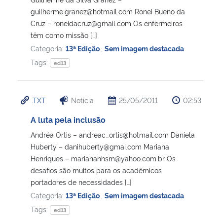
guilherme.granez@hotmail.com Ronei Bueno da
Cruz – roneidacruz@gmail.com Os enfermeiros
têm como missão […]
Categoria:
13ª Edição
,
Sem imagem destacada
Tags:
ed13
.TXT
Notícia
25/05/2011
02:53
A luta pela inclusão
Andréa Ortis – andreac_ortis@hotmail.com Daniela
Huberty – danihuberty@gmai.com Mariana
Henriques – mariananhsm@yahoo.com.br Os
desafios são muitos para os acadêmicos
portadores de necessidades […]
Categoria:
13ª Edição
,
Sem imagem destacada
Tags:
ed13