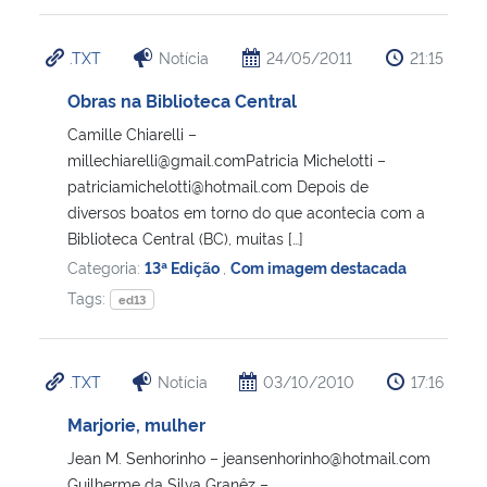
.TXT
Notícia
24/05/2011
21:15
Obras na Biblioteca Central
Camille Chiarelli –
millechiarelli@gmail.comPatricia Michelotti –
patriciamichelotti@hotmail.com Depois de
diversos boatos em torno do que acontecia com a
Biblioteca Central (BC), muitas […]
Categoria:
13ª Edição
,
Com imagem destacada
Tags:
ed13
.TXT
Notícia
03/10/2010
17:16
Marjorie, mulher
Jean M. Senhorinho – jeansenhorinho@hotmail.com
Guilherme da Silva Granêz –