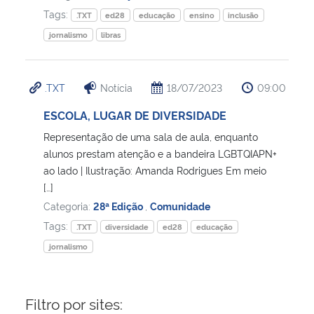
Tags:
.TXT
ed28
educação
ensino
inclusão
Secretaria-Geral
jornalismo
libras
Secretaria de Governo
.TXT
Notícia
18/07/2023
09:00
Gabinete de Segurança Institucional
ESCOLA, LUGAR DE DIVERSIDADE
Representação de uma sala de aula, enquanto
Advocacia-Geral da União
alunos prestam atenção e a bandeira LGBTQIAPN+
ao lado | Ilustração: Amanda Rodrigues Em meio
Banco Central do Brasil
[…]
Categoria:
28ª Edição
,
Comunidade
Planalto
Tags:
.TXT
diversidade
ed28
educação
jornalismo
Filtro por sites: