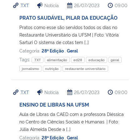
.TXT
Notícia
26/07/2023
09:00
Ministério da Cidadania
PRATO SAUDÁVEL, PILAR DA EDUCAÇÃO
Ministério da Saúde
Pratos como esse são servidos todos os dias no
Restaurante Universitário da UFSM | Foto: Vitória
Ministério de Minas e Energia
Sarturi O sistema de cotas tem […]
Categoria:
28ª Edição
,
Geral
Ministério da Ciência, Tecnologia, Inovações e Comunicações
Tags:
.TXT
alimentação
ed28
educação
geral
jornalismo
nutrição
restaurante universitário
Ministério do Meio Ambiente
Ministério do Turismo
.TXT
Notícia
26/07/2023
09:00
ENSINO DE LIBRAS NA UFSM
Ministério do Desenvolvimento Regional
Aula de Libras da CAED com a professora Diéssica
no Centro de Ciências Sociais e Humanas. | Foto:
Controladoria-Geral da União
Júlia Almeida Desde a […]
Categoria:
28ª Edição
,
Geral
Ministério da Mulher, da Família e dos Direitos Humanos