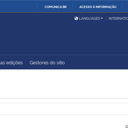
COMUNICA BR
ACESSO À INFORMAÇÃO
Ministério da Defesa
Ministério das Relações
Mini
IR
LANGUAGES
INTERNATI
Exteriores
PARA
O
Ministério da Cidadania
Ministério da Saúde
Mini
CONTEÚDO
as edições
Gestores do sítio
Ministério do
Controladoria-Geral da
Mini
Desenvolvimento Regional
União
Famí
Hum
Advocacia-Geral da União
Banco Central do Brasil
Plan
P