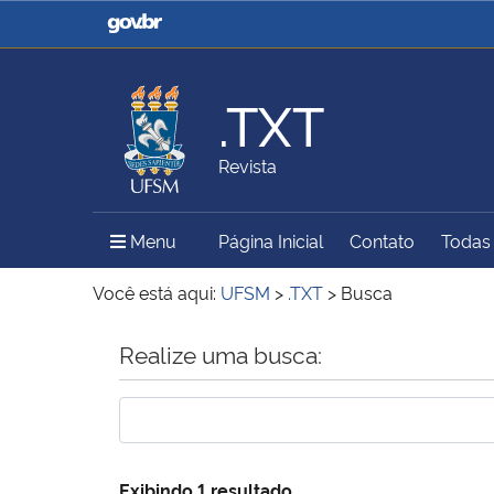
Casa Civil
Ministério da Justiça e
Segurança Pública
.TXT
Ministério da Agricultura,
Ministério da Educação
Revista
Pecuária e Abastecimento
Menu Principal do Sítio
Menu
Página Inicial
Contato
Todas 
Ministério do Meio Ambiente
Ministério do Turismo
Você está aqui:
UFSM
>
.TXT
>
Busca
Início do conteúdo
Realize uma busca:
Secretaria de Governo
Gabinete de Segurança
Institucional
Exibindo 1 resultado