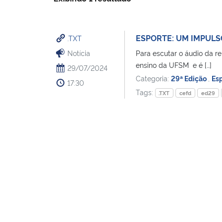
ESPORTE: UM IMPULS
.TXT
Notícia
Para escutar o áudio da r
ensino da UFSM e é […]
29/07/2024
Categoria:
29ª Edição
,
Es
17:30
Tags:
.TXT
cefd
ed29