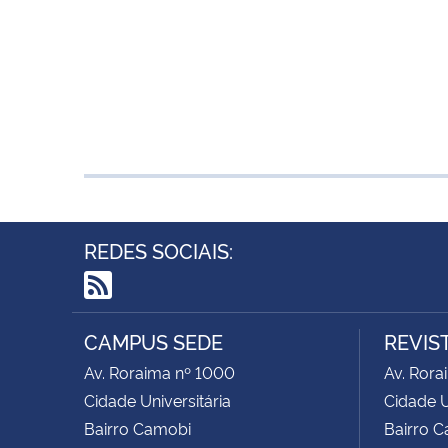
REDES SOCIAIS:
RSS
CAMPUS SEDE
REVIST
Av. Roraima nº 1000
Av. Rora
Cidade Universitária
Cidade U
Bairro Camobi
Bairro C