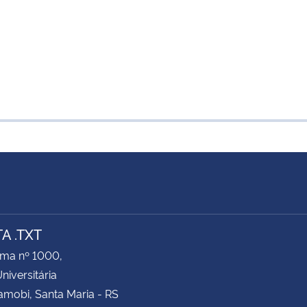
A .TXT
ima nº 1000,
niversitária
amobi, Santa Maria - RS