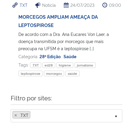
.TXT
Notícia
24/07/2023
09:00
Ministério da Cidadania
MORCEGOS AMPLIAM AMEAÇA DA
Ministério da Saúde
LEPTOSPIROSE
De acordo com a Dra. Ana Eucares Von Laer, a
Ministério de Minas e Energia
doença transmitida por morcegos que mais
preocupa na UFSM é a leptospirose […]
Ministério da Ciência, Tecnologia, Inovações e Comunicações
Categoria:
28ª Edição
,
Saúde
Tags:
.TXT
ed28
higiene
jornalismo
Ministério do Meio Ambiente
leptospirose
morcegos
saúde
Ministério do Turismo
Filtro por sites:
Ministério do Desenvolvimento Regional
×
.TXT
×
Controladoria-Geral da União
Ministério da Mulher, da Família e dos Direitos Humanos