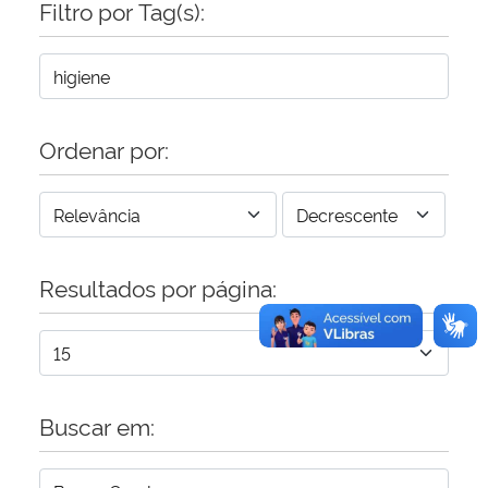
Filtro por Tag(s):
Secretaria-Geral
Secretaria de Governo
Ordenar por:
Gabinete de Segurança Institucional
Advocacia-Geral da União
Resultados por página:
Banco Central do Brasil
Planalto
Buscar em: