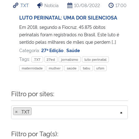
.TXT
Notícia
10/08/2022
17:00
Ministério da Cidadania
LUTO PERINATAL: UMA DOR SILENCIOSA
Ministério da Saúde
Em 2018, segundo a Fiocruz, 45.875 óbitos
perinatais foram registrados no Brasil. Este luto é
Ministério de Minas e Energia
sentido pelas milhares de mães que perdem […]
Categoria:
27ª Edição
,
Saúde
Ministério da Ciência, Tecnologia, Inovações e Comunicações
Tags:
.TXT
27ed
jornalismo
luto perinatal
maternidade
mulher
saúde
tabu
ufsm
Ministério do Meio Ambiente
Ministério do Turismo
Filtro por sites:
Ministério do Desenvolvimento Regional
×
.TXT
×
Controladoria-Geral da União
Filtro por Tag(s):
Ministério da Mulher, da Família e dos Direitos Humanos