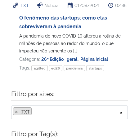
.TXT
Notícia
01/09/2021
02:35
Ministério da Cidadania
O fenômeno das startups: como elas
Ministério da Saúde
sobreviveram à pandemia
A pandemia do novo COVID-19 alterou a rotina de
Ministério de Minas e Energia
milhões de pessoas ao redor do mundo, o que
impactou não somente os […]
Ministério da Ciência, Tecnologia, Inovações e Comunicações
Categoria:
26ª Edição
,
geral
,
Página Inicial
Tags:
agittec
ed26
pandemia
startups
Ministério do Meio Ambiente
Ministério do Turismo
Filtro por sites:
Ministério do Desenvolvimento Regional
×
.TXT
×
Controladoria-Geral da União
Filtro por Tag(s):
Ministério da Mulher, da Família e dos Direitos Humanos