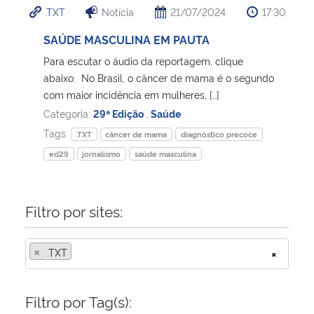
.TXT
Notícia
21/07/2024
17:30
Ministério da Cidadania
SAÚDE MASCULINA EM PAUTA
Ministério da Saúde
Para escutar o áudio da reportagem, clique
abaixo: No Brasil, o câncer de mama é o segundo
Ministério de Minas e Energia
com maior incidência em mulheres, […]
Categoria:
29ª Edição
,
Saúde
Ministério da Ciência, Tecnologia, Inovações e Comunicações
Tags:
.TXT
câncer de mama
diagnóstico precoce
ed29
jornalismo
saúde masculina
Ministério do Meio Ambiente
Ministério do Turismo
Filtro por sites:
Ministério do Desenvolvimento Regional
×
.TXT
×
Controladoria-Geral da União
Filtro por Tag(s):
Ministério da Mulher, da Família e dos Direitos Humanos