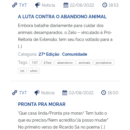
.TXT
Notícia
22/08/2022
18:53
Ministério da Cidadania
A LUTA CONTRA O ABANDONO ANIMAL
Ministério da Saúde
Embora batalhe diariamente para cuidar dos
animais desamparados, o Zelo – vinculado à Pró-
Ministério de Minas e Energia
Reitoria de Extensão, tem seu foco voltado para a
[…]
Ministério da Ciência, Tecnologia, Inovações e Comunicações
Categoria:
27ª Edição
,
Comunidade
Tags:
.TXT
27ed
abandono
animais
jornalismo
Ministério do Meio Ambiente
txt
ufsm
Ministério do Turismo
.TXT
Notícia
02/08/2022
18:00
Ministério do Desenvolvimento Regional
PRONTA PRA MORAR
“Que casa linda/Pronta pra morar/ Tem tudo o
Controladoria-Geral da União
que eu preciso/Nem acredito/Já posso mudar”.
No primeiro verso de Ricardo Sá no poema […]
Ministério da Mulher, da Família e dos Direitos Humanos