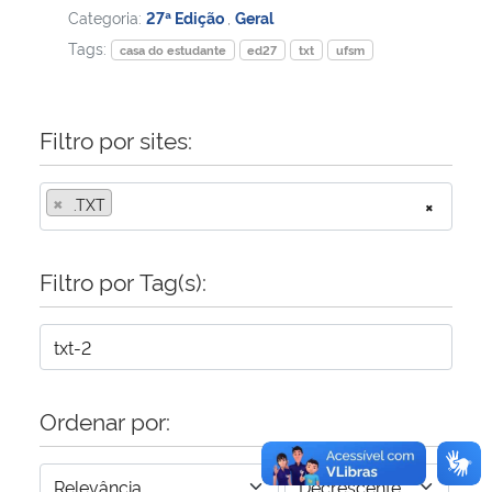
Categoria:
27ª Edição
,
Geral
Tags:
Secretaria-Geral
casa do estudante
ed27
txt
ufsm
Secretaria de Governo
Filtro por sites:
Gabinete de Segurança Institucional
×
.TXT
×
Advocacia-Geral da União
Filtro por Tag(s):
Banco Central do Brasil
Planalto
Ordenar por: