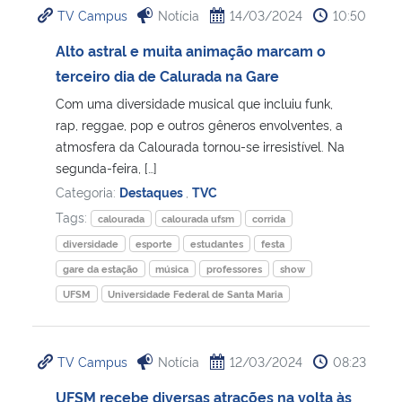
TV Campus
Notícia
14/03/2024
10:50
Ministério da Cidadania
Alto astral e muita animação marcam o
Ministério da Saúde
terceiro dia de Calurada na Gare
Com uma diversidade musical que incluiu funk,
Ministério de Minas e Energia
rap, reggae, pop e outros gêneros envolventes, a
atmosfera da Calourada tornou-se irresistível. Na
Ministério da Ciência, Tecnologia, Inovações e Comunicações
segunda-feira, […]
Categoria:
Destaques
,
TVC
Ministério do Meio Ambiente
Tags:
calourada
calourada ufsm
corrida
diversidade
esporte
estudantes
festa
Ministério do Turismo
gare da estação
música
professores
show
UFSM
Universidade Federal de Santa Maria
Ministério do Desenvolvimento Regional
Controladoria-Geral da União
TV Campus
Notícia
12/03/2024
08:23
UFSM recebe diversas atrações na volta às
Ministério da Mulher, da Família e dos Direitos Humanos