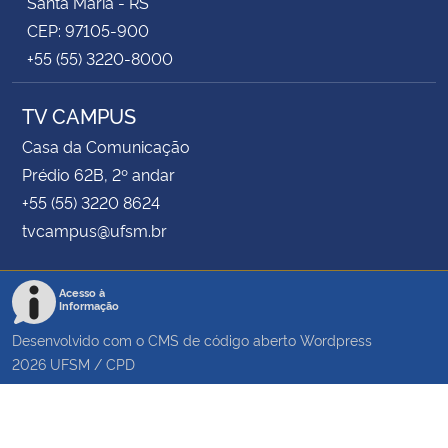
Santa Maria - RS
CEP: 97105-900
+55 (55) 3220-8000
TV CAMPUS
Casa da Comunicação
Prédio 62B, 2º andar
+55 (55) 3220 8624
tvcampus@ufsm.br
Acesso à
Informação
Desenvolvido com o CMS de código aberto
Wordpress
2026
UFSM
/
CPD