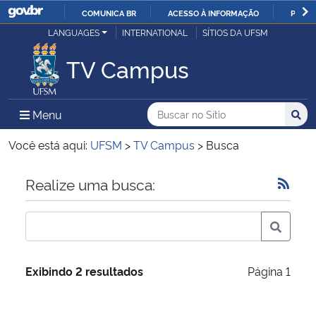
COMUNICA BR
ACESSO À INFORMAÇÃO
PARTI
Casa Civil
LANGUAGES
INTERNATIONAL
SÍTIOS DA UFSM
IR
PARA
TV Campus
Ministério da Justiça e Segurança Pública
O
CONTEÚDO
Ministério da Defesa
Buscar no no Sítio
Busca
Busca:
Menu Principal do Sítio
Menu
Busc
Ministério das Relações Exteriores
Você está aqui:
UFSM
>
TV Campus
>
Busca
Ministério da Economia
Início do conteúdo
Realize uma busca:
Ministério da Infraestrutura
Ministério da Agricultura, Pecuária e Abastecimento
Exibindo 2 resultados
Página 1
Ministério da Educação