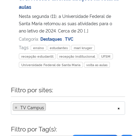
aulas
Secretaria-Geral
Nesta segunda (11), a Universidade Federal de
Santa Maria retomou as suas atividades para o
Secretaria de Governo
ano letivo de 2024. Cerca de 20 […]
Categoria:
Destaques
,
TVC
Gabinete de Segurança Institucional
Tags:
ensino
estudantes
mari kruger
recepção estudantil
recepção institucional
UFSM
Advocacia-Geral da União
Universidade Federal de Santa Maria
volta as aulas
Banco Central do Brasil
Filtro por sites:
Planalto
×
TV Campus
×
Filtro por Tag(s):