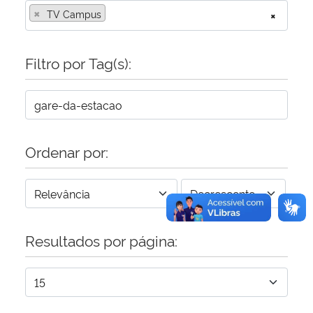
×
TV Campus
×
Secretaria-Geral
Filtro por Tag(s):
Secretaria de Governo
Gabinete de Segurança Institucional
Advocacia-Geral da União
Ordenar por:
Banco Central do Brasil
Planalto
Resultados por página: