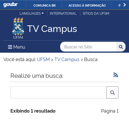
COMUNICA BR
ACESSO À INFORMAÇÃO
PARTI
Casa Civil
LANGUAGES
INTERNATIONAL
SÍTIOS DA UFSM
IR
PARA
TV Campus
Ministério da Justiça e Segurança Pública
O
CONTEÚDO
Ministério da Defesa
Buscar no no Sítio
Busca
Busca:
Menu Principal do Sítio
Menu
Busc
Ministério das Relações Exteriores
Você está aqui:
UFSM
>
TV Campus
>
Busca
Ministério da Economia
Início do conteúdo
Realize uma busca:
Ministério da Infraestrutura
Ministério da Agricultura, Pecuária e Abastecimento
Exibindo 1 resultado
Página 1
Ministério da Educação