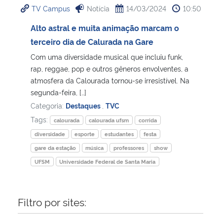
TV Campus
Notícia
14/03/2024
10:50
Ministério da Cidadania
Alto astral e muita animação marcam o
Ministério da Saúde
terceiro dia de Calurada na Gare
Com uma diversidade musical que incluiu funk,
Ministério de Minas e Energia
rap, reggae, pop e outros gêneros envolventes, a
atmosfera da Calourada tornou-se irresistível. Na
Ministério da Ciência, Tecnologia, Inovações e Comunicações
segunda-feira, […]
Categoria:
Destaques
,
TVC
Ministério do Meio Ambiente
Tags:
calourada
calourada ufsm
corrida
diversidade
esporte
estudantes
festa
Ministério do Turismo
gare da estação
música
professores
show
UFSM
Universidade Federal de Santa Maria
Ministério do Desenvolvimento Regional
Controladoria-Geral da União
Filtro por sites:
Ministério da Mulher, da Família e dos Direitos Humanos