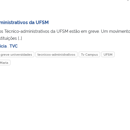
ministrativos da UFSM
 os Técnico-administrativos da UFSM estão em greve. Um moviment
tituições […]
ícia
,
TVC
greve universidades
tecnicos-administrativos
Tv Campus
UFSM
 Maria