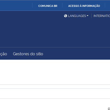
COMUNICA BR
ACESSO À INFORMAÇÃO
Ministério da Defesa
Ministério das Relações
Mini
IR
LANGUAGES
INTERNATI
Exteriores
PARA
O
Ministério da Cidadania
Ministério da Saúde
Mini
CONTEÚDO
ação
Gestores do sítio
Ministério do
Controladoria-Geral da
Mini
Desenvolvimento Regional
União
Famí
Hum
Advocacia-Geral da União
Banco Central do Brasil
Plan
P