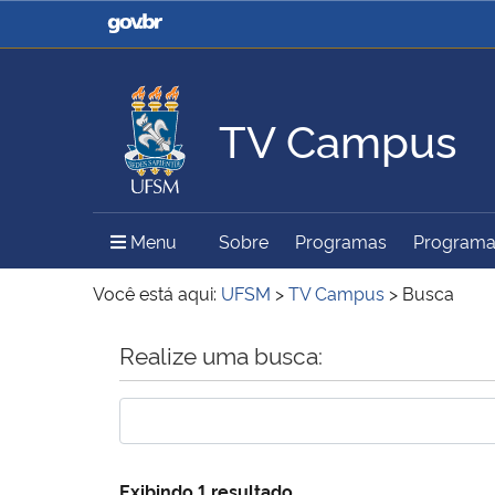
Casa Civil
Ministério da Justiça e
Segurança Pública
TV Campus
Ministério da Agricultura,
Ministério da Educação
Pecuária e Abastecimento
Menu Principal do Sítio
Menu
Sobre
Programas
Program
Ministério do Meio Ambiente
Ministério do Turismo
Você está aqui:
UFSM
>
TV Campus
>
Busca
Início do conteúdo
Realize uma busca:
Secretaria de Governo
Gabinete de Segurança
Institucional
Exibindo 1 resultado