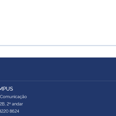
MPUS
 Comunicação
2B, 2º andar
 3220 8624