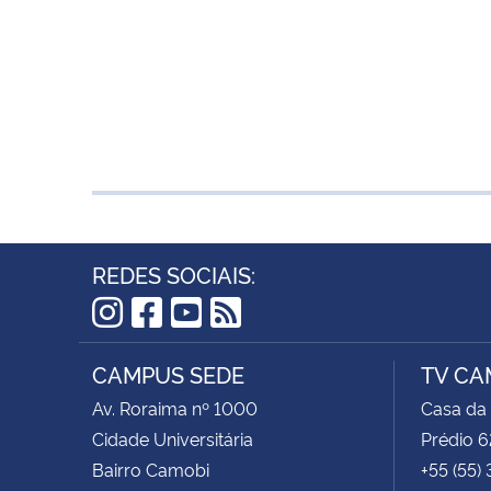
REDES SOCIAIS:
Instagram
Facebook
YouTube
RSS
CAMPUS SEDE
TV CA
Av. Roraima nº 1000
Casa da
Cidade Universitária
Prédio 6
Bairro Camobi
+55 (55)