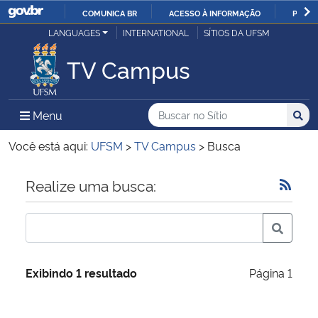
COMUNICA BR
ACESSO À INFORMAÇÃO
PARTI
Casa Civil
LANGUAGES
INTERNATIONAL
SÍTIOS DA UFSM
IR
PARA
TV Campus
Ministério da Justiça e Segurança Pública
O
CONTEÚDO
Ministério da Defesa
Buscar no no Sítio
Busca
Busca:
Menu Principal do Sítio
Menu
Busc
Ministério das Relações Exteriores
Você está aqui:
UFSM
>
TV Campus
>
Busca
Ministério da Economia
Início do conteúdo
Realize uma busca:
Ministério da Infraestrutura
Ministério da Agricultura, Pecuária e Abastecimento
Exibindo 1 resultado
Página 1
Ministério da Educação