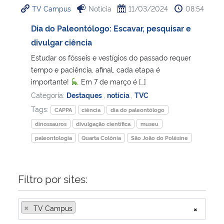
TV Campus
Notícia
11/03/2024
08:54
Ministério da Cidadania
Dia do Paleontólogo: Escavar, pesquisar e
Ministério da Saúde
divulgar ciência
Estudar os fósseis e vestígios do passado requer
Ministério de Minas e Energia
tempo e paciência, afinal, cada etapa é
importante!
Em 7 de março é […]
Ministério da Ciência, Tecnologia, Inovações e Comunicações
Categoria:
Destaques
,
notícia
,
TVC
Tags:
CAPPA
ciência
dia do paleontólogo
Ministério do Meio Ambiente
dinossauros
divulgação científica
museu
paleontologia
Quarta Colônia
São João do Polêsine
Ministério do Turismo
Ministério do Desenvolvimento Regional
Filtro por sites:
Controladoria-Geral da União
×
TV Campus
×
Ministério da Mulher, da Família e dos Direitos Humanos