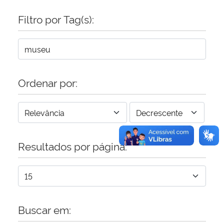
Filtro por Tag(s):
Secretaria-Geral
Secretaria de Governo
Gabinete de Segurança Institucional
Ordenar por:
Advocacia-Geral da União
Banco Central do Brasil
Resultados por página:
Planalto
Buscar em: