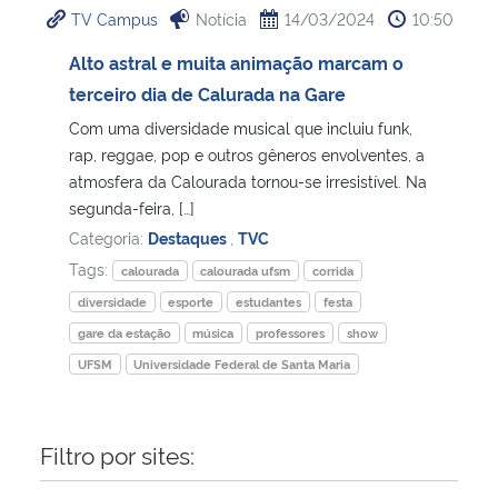
TV Campus
Notícia
14/03/2024
10:50
Ministério da Cidadania
Alto astral e muita animação marcam o
Ministério da Saúde
terceiro dia de Calurada na Gare
Com uma diversidade musical que incluiu funk,
Ministério de Minas e Energia
rap, reggae, pop e outros gêneros envolventes, a
atmosfera da Calourada tornou-se irresistível. Na
Ministério da Ciência, Tecnologia, Inovações e Comunicações
segunda-feira, […]
Categoria:
Destaques
,
TVC
Ministério do Meio Ambiente
Tags:
calourada
calourada ufsm
corrida
diversidade
esporte
estudantes
festa
Ministério do Turismo
gare da estação
música
professores
show
UFSM
Universidade Federal de Santa Maria
Ministério do Desenvolvimento Regional
Controladoria-Geral da União
Filtro por sites:
Ministério da Mulher, da Família e dos Direitos Humanos