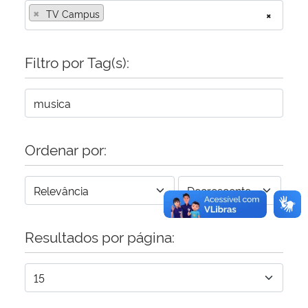
×
TV Campus
×
Secretaria-Geral
Filtro por Tag(s):
Secretaria de Governo
Gabinete de Segurança Institucional
Advocacia-Geral da União
Ordenar por:
Banco Central do Brasil
Planalto
Resultados por página: