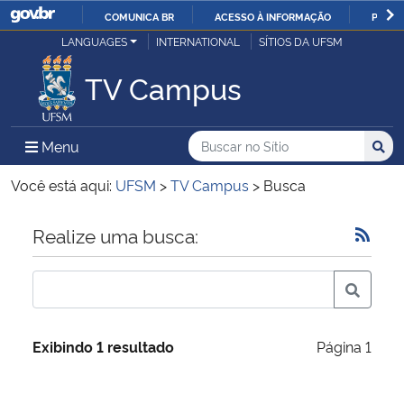
COMUNICA BR
ACESSO À INFORMAÇÃO
PARTI
Casa Civil
LANGUAGES
INTERNATIONAL
SÍTIOS DA UFSM
IR
PARA
TV Campus
Ministério da Justiça e Segurança Pública
O
CONTEÚDO
Ministério da Defesa
Buscar no no Sítio
Busca
Busca:
Menu Principal do Sítio
Menu
Busc
Ministério das Relações Exteriores
Você está aqui:
UFSM
>
TV Campus
>
Busca
Ministério da Economia
Início do conteúdo
Realize uma busca:
Ministério da Infraestrutura
Ministério da Agricultura, Pecuária e Abastecimento
Exibindo 1 resultado
Página 1
Ministério da Educação