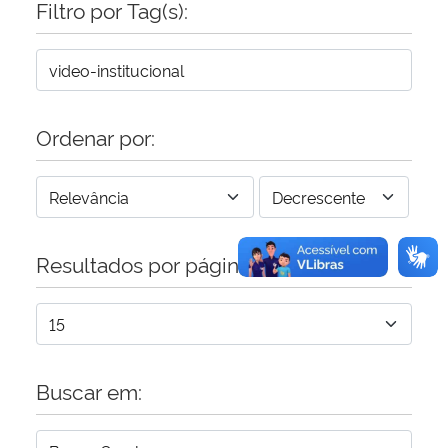
Filtro por Tag(s):
Secretaria-Geral
Secretaria de Governo
Ordenar por:
Gabinete de Segurança Institucional
Advocacia-Geral da União
Resultados por página:
Banco Central do Brasil
Planalto
Buscar em: