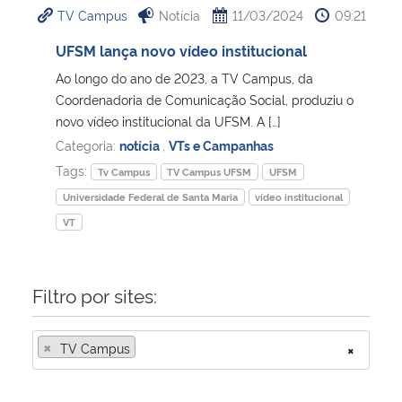
TV Campus
Notícia
11/03/2024
09:21
Ministério da Cidadania
UFSM lança novo vídeo institucional
Ministério da Saúde
Ao longo do ano de 2023, a TV Campus, da
Coordenadoria de Comunicação Social, produziu o
Ministério de Minas e Energia
novo vídeo institucional da UFSM. A […]
Categoria:
notícia
,
VTs e Campanhas
Ministério da Ciência, Tecnologia, Inovações e Comunicações
Tags:
Tv Campus
TV Campus UFSM
UFSM
Universidade Federal de Santa Maria
vídeo institucional
Ministério do Meio Ambiente
VT
Ministério do Turismo
Filtro por sites:
Ministério do Desenvolvimento Regional
×
TV Campus
×
Controladoria-Geral da União
Ministério da Mulher, da Família e dos Direitos Humanos