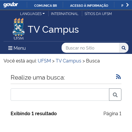
COMUNICA BR
ACESSO À INFORMAÇÃO
PARTI
Casa Civil
LANGUAGES
INTERNATIONAL
SÍTIOS DA UFSM
IR
PARA
TV Campus
Ministério da Justiça e Segurança Pública
O
CONTEÚDO
Ministério da Defesa
Buscar no no Sítio
Busca
Busca:
Menu Principal do Sítio
Menu
Busc
Ministério das Relações Exteriores
Você está aqui:
UFSM
>
TV Campus
>
Busca
Ministério da Economia
Início do conteúdo
Realize uma busca:
Ministério da Infraestrutura
Ministério da Agricultura, Pecuária e Abastecimento
Exibindo 1 resultado
Página 1
Ministério da Educação