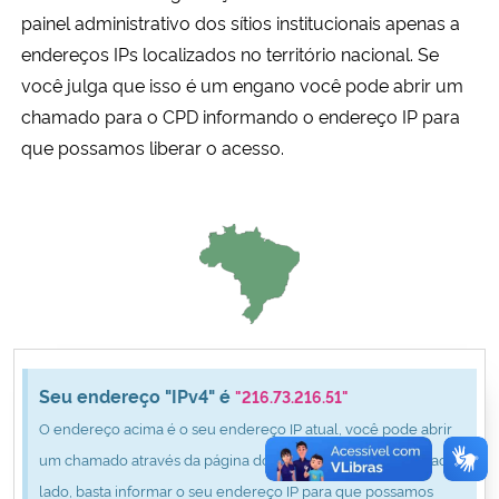
Ministério da Cidadania
painel administrativo dos sítios institucionais apenas a
endereços IPs localizados no território nacional. Se
Ministério da Saúde
você julga que isso é um engano você pode abrir um
chamado para o CPD informando o endereço IP para
Ministério de Minas e Energia
que possamos liberar o acesso.
Ministério da Ciência, Tecnologia, Inovações e Comunicações
Ministério do Meio Ambiente
Ministério do Turismo
Ministério do Desenvolvimento Regional
Seu endereço "IPv4" é
"216.73.216.51"
O endereço acima é o seu endereço IP atual, você pode abrir
Controladoria-Geral da União
um chamado através da página do CPD clicando no botão ao
lado, basta informar o seu endereço IP para que possamos
Ministério da Mulher, da Família e dos Direitos Humanos