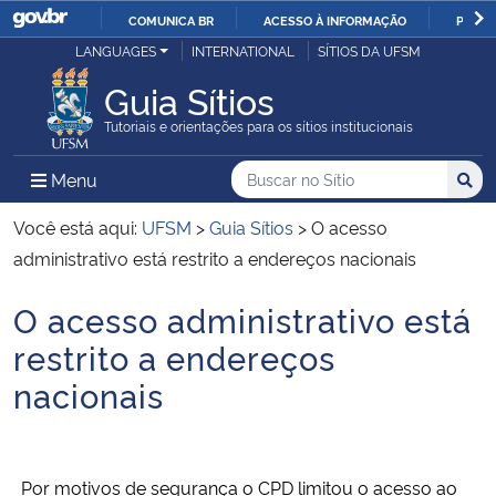
COMUNICA BR
ACESSO À INFORMAÇÃO
PARTI
Casa Civil
LANGUAGES
INTERNATIONAL
SÍTIOS DA UFSM
IR
PARA
Guia Sítios
Ministério da Justiça e Segurança Pública
O
Tutoriais e orientações para os sítios institucionais
CONTEÚDO
Ministério da Defesa
Buscar no no Sítio
Busca
Busca:
Menu Principal do Sítio
Menu
Busc
Ministério das Relações Exteriores
Você está aqui:
UFSM
>
Guia Sítios
>
O acesso
administrativo está restrito a endereços nacionais
Ministério da Economia
O acesso administrativo está
Início do conteúdo
Ministério da Infraestrutura
restrito a endereços
nacionais
Ministério da Agricultura, Pecuária e Abastecimento
Ministério da Educação
Por motivos de segurança o CPD limitou o acesso ao