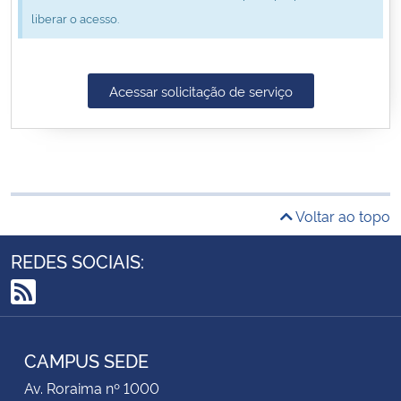
liberar o acesso.
Secretaria-Geral
Secretaria de Governo
Acessar solicitação de serviço
Gabinete de Segurança Institucional
Advocacia-Geral da União
Voltar ao topo
Banco Central do Brasil
REDES SOCIAIS:
Planalto
RSS
CAMPUS SEDE
Av. Roraima nº 1000