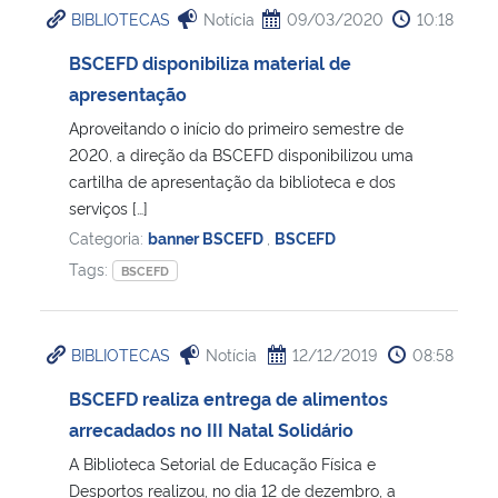
BIBLIOTECAS
Notícia
09/03/2020
10:18
Ministério da Cidadania
BSCEFD disponibiliza material de
Ministério da Saúde
apresentação
Aproveitando o início do primeiro semestre de
Ministério de Minas e Energia
2020, a direção da BSCEFD disponibilizou uma
cartilha de apresentação da biblioteca e dos
Ministério da Ciência, Tecnologia, Inovações e Comunicações
serviços […]
Categoria:
banner BSCEFD
,
BSCEFD
Ministério do Meio Ambiente
Tags:
BSCEFD
Ministério do Turismo
BIBLIOTECAS
Notícia
12/12/2019
08:58
Ministério do Desenvolvimento Regional
BSCEFD realiza entrega de alimentos
arrecadados no III Natal Solidário
Controladoria-Geral da União
A Biblioteca Setorial de Educação Física e
Desportos realizou, no dia 12 de dezembro, a
Ministério da Mulher, da Família e dos Direitos Humanos