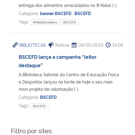
entrega dos alimentos arrecadados no III Natal […]
Categoria:
banner BSCEFD
,
BSCEFD
Secretaria-Geral
Tags:
#NatalSolidário
BSCEFD
Secretaria de Governo
BIBLIOTECAS
Notícia
08/10/2019
14:08
Gabinete de Segurança Institucional
BSCEFD lança a campanha “leitor
Advocacia-Geral da União
destaque”
A Biblioteca Setorial do Centro de Educação Física
Banco Central do Brasil
e Desportos lançou na tarde de hoje o seu mais
novo projeto de valorização […]
Planalto
Categoria:
BSCEFD
Tags:
BSCEFD
Filtro por sites: