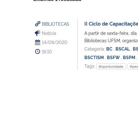
II Ciclo de Capacitaçõ
BIBLIOTECAS
Notícia
A partir de sexta-feira, di
Bibliotecas UFSM, organiza
14/09/2020
Categoria:
BC
,
BSCAL
,
B
16:10
BSCTISM
,
BSFW
,
BSPM
Tags:
#oportunidade
#pes