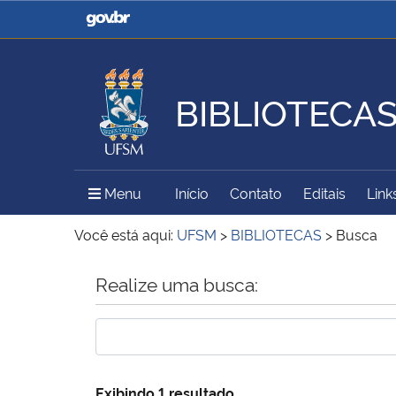
Casa Civil
Ministério da Justiça e
Segurança Pública
BIBLIOTECA
Ministério da Agricultura,
Ministério da Educação
Pecuária e Abastecimento
Menu Principal do Sítio
Menu
Início
Contato
Editais
Link
Ministério do Meio Ambiente
Ministério do Turismo
Você está aqui:
UFSM
>
BIBLIOTECAS
>
Busca
Início do conteúdo
Realize uma busca:
Secretaria de Governo
Gabinete de Segurança
Institucional
Exibindo 1 resultado