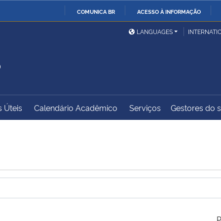
COMUNICA BR
ACESSO À INFORMAÇÃO
Ministério da Defesa
Ministério das Relações
Mini
IR
LANGUAGES
INTERNATI
Exteriores
PARA
S
O
Ministério da Cidadania
Ministério da Saúde
Mini
CONTEÚDO
s Úteis
Calendário Acadêmico
Serviços
Gestores do sí
Ministério do
Controladoria-Geral da
Mini
Desenvolvimento Regional
União
Famí
Hum
Advocacia-Geral da União
Banco Central do Brasil
Plan
P