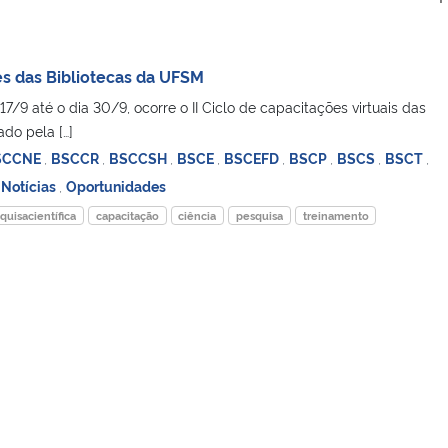
es das Bibliotecas da UFSM
a 17/9 até o dia 30/9, ocorre o II Ciclo de capacitações virtuais das
do pela […]
SCCNE
,
BSCCR
,
BSCCSH
,
BSCE
,
BSCEFD
,
BSCP
,
BSCS
,
BSCT
,
,
Notícias
,
Oportunidades
quisacientífica
capacitação
ciência
pesquisa
treinamento