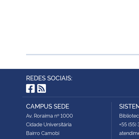
REDES SOCIAIS:
Facebook
RSS
CAMPUS SEDE
SISTE
Av. Roraima nº 1000
Bibliote
Cidade Universitária
+55 (55)
Bairro Camobi
atendim