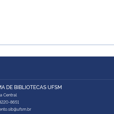
MA DE BIBLIOTECAS UFSM
ca Central
 3220-8651
ento.sib@ufsm.br