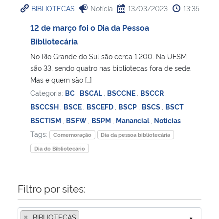
BIBLIOTECAS
Notícia
13/03/2023
13:35
Ministério da Cidadania
12 de março foi o Dia da Pessoa
Ministério da Saúde
Bibliotecária
No Rio Grande do Sul são cerca 1.200. Na UFSM
Ministério de Minas e Energia
são 33, sendo quatro nas bibliotecas fora de sede.
Mas e quem são […]
Ministério da Ciência, Tecnologia, Inovações e Comunicações
Categoria:
BC
,
BSCAL
,
BSCCNE
,
BSCCR
,
BSCCSH
,
BSCE
,
BSCEFD
,
BSCP
,
BSCS
,
BSCT
,
Ministério do Meio Ambiente
BSCTISM
,
BSFW
,
BSPM
,
Manancial
,
Notícias
Tags:
Comemoração
Dia da pessoa bibliotecária
Ministério do Turismo
Dia do Bibliotecário
Ministério do Desenvolvimento Regional
Filtro por sites:
Controladoria-Geral da União
×
Ministério da Mulher, da Família e dos Direitos Humanos
BIBLIOTECAS
×