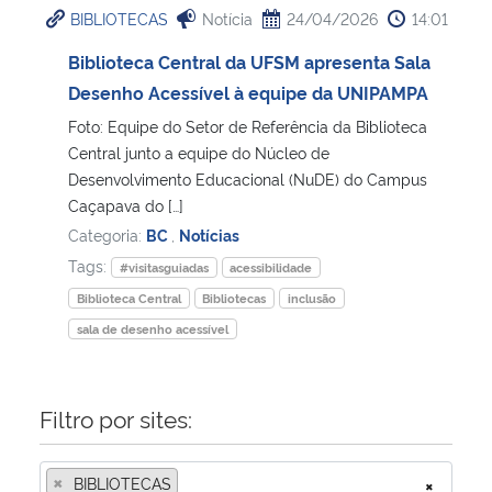
BIBLIOTECAS
Notícia
24/04/2026
14:01
Ministério da Cidadania
Biblioteca Central da UFSM apresenta Sala
Ministério da Saúde
Desenho Acessível à equipe da UNIPAMPA
Foto: Equipe do Setor de Referência da Biblioteca
Ministério de Minas e Energia
Central junto a equipe do Núcleo de
Desenvolvimento Educacional (NuDE) do Campus
Ministério da Ciência, Tecnologia, Inovações e Comunicações
Caçapava do […]
Categoria:
BC
,
Notícias
Ministério do Meio Ambiente
Tags:
#visitasguiadas
acessibilidade
Biblioteca Central
Bibliotecas
inclusão
Ministério do Turismo
sala de desenho acessível
Ministério do Desenvolvimento Regional
Filtro por sites:
Controladoria-Geral da União
×
BIBLIOTECAS
×
Ministério da Mulher, da Família e dos Direitos Humanos