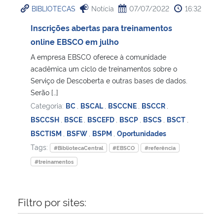
BIBLIOTECAS
Notícia
07/07/2022
16:32
Ministério da Cidadania
Inscrições abertas para treinamentos
Ministério da Saúde
online EBSCO em julho
A empresa EBSCO oferece à comunidade
Ministério de Minas e Energia
acadêmica um ciclo de treinamentos sobre o
Serviço de Descoberta e outras bases de dados.
Ministério da Ciência, Tecnologia, Inovações e Comunicações
Serão […]
Categoria:
BC
,
BSCAL
,
BSCCNE
,
BSCCR
,
Ministério do Meio Ambiente
BSCCSH
,
BSCE
,
BSCEFD
,
BSCP
,
BSCS
,
BSCT
,
BSCTISM
,
BSFW
,
BSPM
,
Oportunidades
Ministério do Turismo
Tags:
#BibliotecaCentral
#EBSCO
#referência
#treinamentos
Ministério do Desenvolvimento Regional
Controladoria-Geral da União
Filtro por sites:
Ministério da Mulher, da Família e dos Direitos Humanos