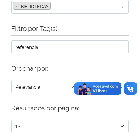
×
BIBLIOTECAS
×
Secretaria-Geral
Filtro por Tag(s):
Secretaria de Governo
Gabinete de Segurança Institucional
Advocacia-Geral da União
Ordenar por:
Banco Central do Brasil
Planalto
Resultados por página: