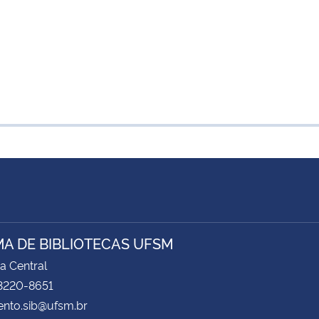
MA DE BIBLIOTECAS UFSM
ca Central
 3220-8651
ento.sib@ufsm.br