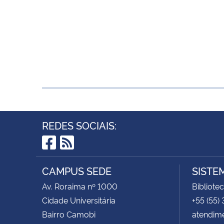
REDES SOCIAIS:
Facebook
RSS
CAMPUS SEDE
SISTE
Av. Roraima nº 1000
Bibliote
Cidade Universitária
+55 (55)
Bairro Camobi
atendim