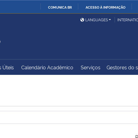
COMUNICA BR
ACESSO À INFORMAÇÃO
Ministério da Defesa
Ministério das Relações
Mini
IR
LANGUAGES
INTERNATI
Exteriores
PARA
S
O
Ministério da Cidadania
Ministério da Saúde
Mini
CONTEÚDO
s Úteis
Calendário Acadêmico
Serviços
Gestores do sí
Ministério do
Controladoria-Geral da
Mini
Desenvolvimento Regional
União
Famí
Hum
Advocacia-Geral da União
Banco Central do Brasil
Plan
P