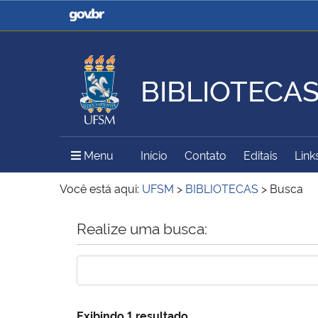
Casa Civil
Ministério da Justiça e
Segurança Pública
BIBLIOTECA
Ministério da Agricultura,
Ministério da Educação
Pecuária e Abastecimento
Menu Principal do Sítio
Menu
Início
Contato
Editais
Link
Ministério do Meio Ambiente
Ministério do Turismo
Você está aqui:
UFSM
>
BIBLIOTECAS
>
Busca
Início do conteúdo
Realize uma busca:
Secretaria de Governo
Gabinete de Segurança
Institucional
Exibindo 1 resultado