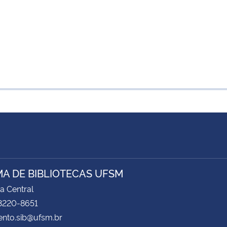
MA DE BIBLIOTECAS UFSM
ca Central
 3220-8651
ento.sib@ufsm.br