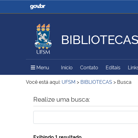
Casa Civil
Ministério da Justiça e
Segurança Pública
BIBLIOTECA
Ministério da Agricultura,
Ministério da Educação
Pecuária e Abastecimento
Menu Principal do Sítio
Menu
Início
Contato
Editais
Link
Ministério do Meio Ambiente
Ministério do Turismo
Você está aqui:
UFSM
>
BIBLIOTECAS
>
Busca
Início do conteúdo
Realize uma busca:
Secretaria de Governo
Gabinete de Segurança
Institucional
Exibindo 1 resultado