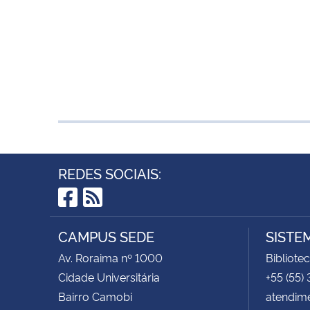
REDES SOCIAIS:
Facebook
RSS
CAMPUS SEDE
SISTE
Av. Roraima nº 1000
Bibliote
Cidade Universitária
+55 (55)
Bairro Camobi
atendim