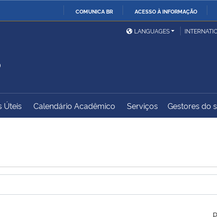
COMUNICA BR
ACESSO À INFORMAÇÃO
Ministério da Defesa
Ministério das Relações
Mini
IR
LANGUAGES
INTERNATI
Exteriores
PARA
S
O
Ministério da Cidadania
Ministério da Saúde
Mini
CONTEÚDO
s Úteis
Calendário Acadêmico
Serviços
Gestores do sí
Ministério do
Controladoria-Geral da
Mini
Desenvolvimento Regional
União
Famí
Hum
Advocacia-Geral da União
Banco Central do Brasil
Plan
P