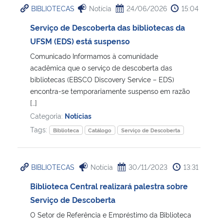
BIBLIOTECAS
Notícia
24/06/2026
15:04
Ministério da Cidadania
Serviço de Descoberta das bibliotecas da
Ministério da Saúde
UFSM (EDS) está suspenso
Comunicado Informamos à comunidade
Ministério de Minas e Energia
acadêmica que o serviço de descoberta das
bibliotecas (EBSCO Discovery Service – EDS)
Ministério da Ciência, Tecnologia, Inovações e Comunicações
encontra-se temporariamente suspenso em razão
[…]
Ministério do Meio Ambiente
Categoria:
Notícias
Tags:
Biblioteca
Catálogo
Serviço de Descoberta
Ministério do Turismo
Ministério do Desenvolvimento Regional
BIBLIOTECAS
Notícia
30/11/2023
13:31
Biblioteca Central realizará palestra sobre
Controladoria-Geral da União
Serviço de Descoberta
O Setor de Referência e Empréstimo da Biblioteca
Ministério da Mulher, da Família e dos Direitos Humanos