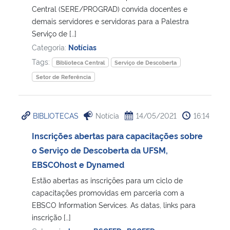
Central (SERE/PROGRAD) convida docentes e
demais servidores e servidoras para a Palestra
Secretaria-Geral
Serviço de […]
Categoria:
Notícias
Secretaria de Governo
Tags:
Biblioteca Central
Serviço de Descoberta
Setor de Referência
Gabinete de Segurança Institucional
Advocacia-Geral da União
BIBLIOTECAS
Notícia
14/05/2021
16:14
Banco Central do Brasil
Inscrições abertas para capacitações sobre
o Serviço de Descoberta da UFSM,
Planalto
EBSCOhost e Dynamed
Estão abertas as inscrições para um ciclo de
capacitações promovidas em parceria com a
EBSCO Information Services. As datas, links para
inscrição […]