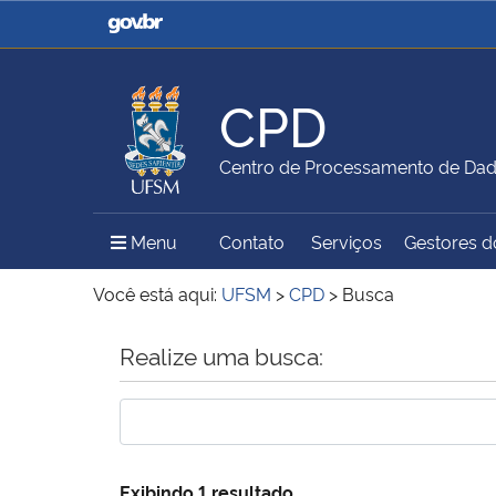
Casa Civil
Ministério da Justiça e
Segurança Pública
CPD
Ministério da Agricultura,
Ministério da Educação
Centro de Processamento de Da
Pecuária e Abastecimento
Menu Principal do Sítio
Menu
Contato
Serviços
Gestores do
Ministério do Meio Ambiente
Ministério do Turismo
Você está aqui:
UFSM
>
CPD
>
Busca
Início do conteúdo
Realize uma busca:
Secretaria de Governo
Gabinete de Segurança
Institucional
Exibindo 1 resultado