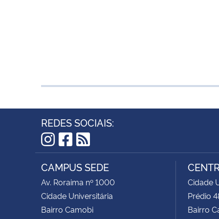
REDES SOCIAIS:
Instagram
Facebook
RSS
CAMPUS SEDE
CENTR
Av. Roraima nº 1000
Cidade U
Cidade Universitária
Prédio 4
Bairro Camobi
Bairro 