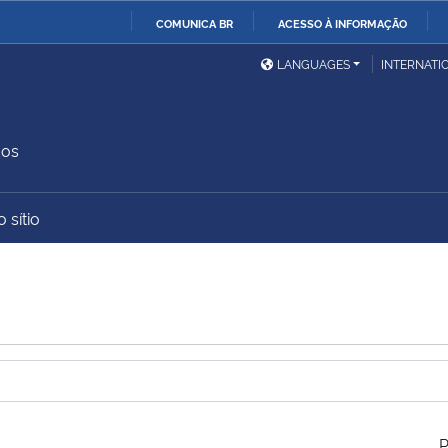
COMUNICA BR
ACESSO À INFORMAÇÃO
Ministério da Defesa
Ministério das Relações
Mini
IR
LANGUAGES
INTERNATI
Exteriores
PARA
O
Ministério da Cidadania
Ministério da Saúde
Mini
CONTEÚDO
dos
 sítio
Ministério do
Controladoria-Geral da
Mini
Desenvolvimento Regional
União
Famí
Hum
Advocacia-Geral da União
Banco Central do Brasil
Plan
P