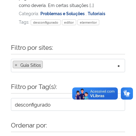
como deveria. Em certas situações […]
Categoria:
Problemas e Soluções
,
Tutoriais
Secretaria-Geral
Tags:
desconfigurado
editor
elementor
Secretaria de Governo
Filtro por sites:
Gabinete de Segurança Institucional
Advocacia-Geral da União
×
Guia Sítios
×
Banco Central do Brasil
Filtro por Tag(s):
Planalto
Ordenar por: