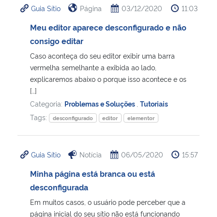
Guia Sítio
Página
03/12/2020
11:03
Ministério da Cidadania
Meu editor aparece desconfigurado e não
Ministério da Saúde
consigo editar
Caso aconteça do seu editor exibir uma barra
Ministério de Minas e Energia
vermelha semelhante a exibida ao lado,
explicaremos abaixo o porque isso acontece e os
Ministério da Ciência, Tecnologia, Inovações e Comunicações
[…]
Categoria:
Problemas e Soluções
,
Tutoriais
Ministério do Meio Ambiente
Tags:
desconfigurado
editor
elementor
Ministério do Turismo
Guia Sítio
Notícia
06/05/2020
15:57
Ministério do Desenvolvimento Regional
Minha página está branca ou está
desconfigurada
Controladoria-Geral da União
Em muitos casos, o usuário pode perceber que a
página inicial do seu sítio não está funcionando
Ministério da Mulher, da Família e dos Direitos Humanos