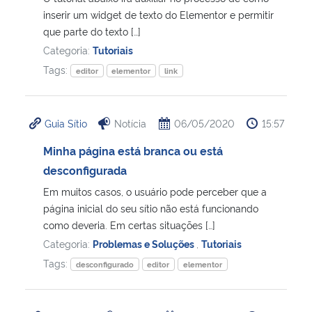
inserir um widget de texto do Elementor e permitir
que parte do texto […]
Secretaria-Geral
Categoria:
Tutoriais
Tags:
Secretaria de Governo
editor
elementor
link
Gabinete de Segurança Institucional
Guia Sítio
Notícia
06/05/2020
15:57
Advocacia-Geral da União
Minha página está branca ou está
desconfigurada
Banco Central do Brasil
Em muitos casos, o usuário pode perceber que a
página inicial do seu sítio não está funcionando
Planalto
como deveria. Em certas situações […]
Categoria:
Problemas e Soluções
,
Tutoriais
Tags:
desconfigurado
editor
elementor