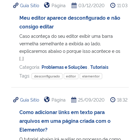
Guia Sítio
Página
03/12/2020
11:03
Ministério da Cidadania
Meu editor aparece desconfigurado e não
Ministério da Saúde
consigo editar
Caso aconteça do seu editor exibir uma barra
Ministério de Minas e Energia
vermelha semelhante a exibida ao lado,
explicaremos abaixo o porque isso acontece e os
Ministério da Ciência, Tecnologia, Inovações e Comunicações
[…]
Categoria:
Problemas e Soluções
,
Tutoriais
Ministério do Meio Ambiente
Tags:
desconfigurado
editor
elementor
Ministério do Turismo
Guia Sítio
Página
25/09/2020
18:32
Ministério do Desenvolvimento Regional
Como adicionar links em texto para
arquivos em uma página criada com o
Controladoria-Geral da União
Elementor?
Ministério da Mulher, da Família e dos Direitos Humanos
O tutorial abaixo irá auxiliar no processo de como