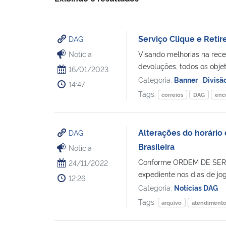
Serviço Clique e Reti
DAG
Notícia
Visando melhorias na rece
devoluções, todos os objet
16/01/2023
Categoria:
Banner
,
Divisã
14:47
Tags:
correios
DAG
enc
Alterações do horário
DAG
Brasileira
Notícia
Conforme ORDEM DE SERVI
24/11/2022
expediente nos dias de jog
12:26
Categoria:
Notícias DAG
Tags:
arquivo
atendiment