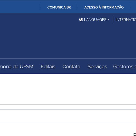
COMUNICA BR
ACESSO À INFORMAÇÃO
Ministério da Defesa
Ministério das Relações
Mini
IR
LANGUAGES
INTERNATI
Exteriores
PARA
O
Ministério da Cidadania
Ministério da Saúde
Mini
CONTEÚDO
ória da UFSM
Editais
Contato
Serviços
Gestores d
Ministério do
Controladoria-Geral da
Mini
Desenvolvimento Regional
União
Famí
Hum
Advocacia-Geral da União
Banco Central do Brasil
Plan
P