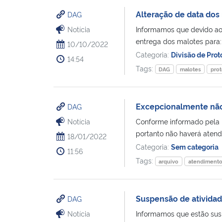
Alteração de data dos 
DAG
Notícia
Informamos que devido ao 
entrega dos malotes para:
10/10/2022
Categoria:
Divisão de Pro
14:54
Tags:
DAG
malotes
prot
Excepcionalmente não
DAG
Notícia
Conforme informado pela P
portanto não haverá atendi
18/01/2022
Categoria:
Sem categoria
11:56
Tags:
arquivo
atendiment
Suspensão de ativida
DAG
Notícia
Informamos que estão susp