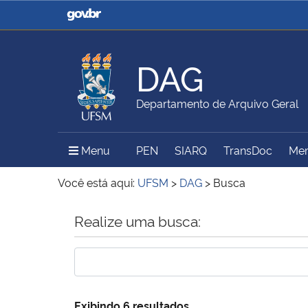
Casa Civil
Ministério da Justiça e
Segurança Pública
DAG
Ministério da Agricultura,
Ministério da Educação
Departamento de Arquivo Geral
Pecuária e Abastecimento
Menu Principal do Sítio
Menu
PEN
SIARQ
TransDoc
Mem
Ministério do Meio Ambiente
Ministério do Turismo
Você está aqui:
UFSM
>
DAG
>
Busca
Início do conteúdo
Realize uma busca:
Secretaria de Governo
Gabinete de Segurança
Institucional
Exibindo 6 resultados