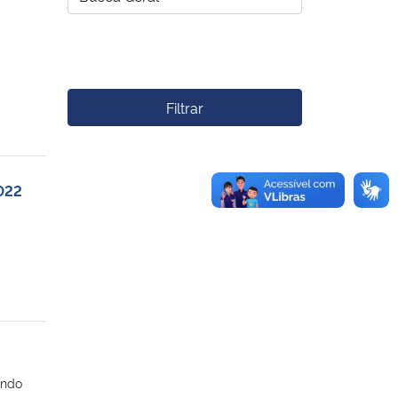
Filtrar
022
undo