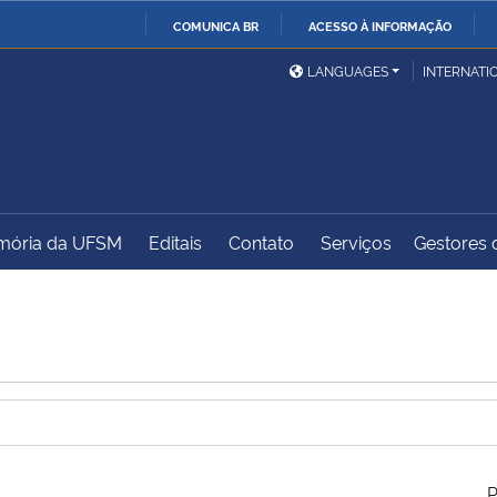
COMUNICA BR
ACESSO À INFORMAÇÃO
Ministério da Defesa
Ministério das Relações
Mini
IR
LANGUAGES
INTERNATI
Exteriores
PARA
O
Ministério da Cidadania
Ministério da Saúde
Mini
CONTEÚDO
ória da UFSM
Editais
Contato
Serviços
Gestores d
Ministério do
Controladoria-Geral da
Mini
Desenvolvimento Regional
União
Famí
Hum
Advocacia-Geral da União
Banco Central do Brasil
Plan
P