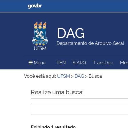
Casa Civil
Ministério da Justiça e
Segurança Pública
DAG
Ministério da Agricultura,
Ministério da Educação
Departamento de Arquivo Geral
Pecuária e Abastecimento
Menu Principal do Sítio
Menu
PEN
SIARQ
TransDoc
Mem
Ministério do Meio Ambiente
Ministério do Turismo
Você está aqui:
UFSM
>
DAG
>
Busca
Início do conteúdo
Realize uma busca:
Secretaria de Governo
Gabinete de Segurança
Institucional
Exibindo 1 resultado