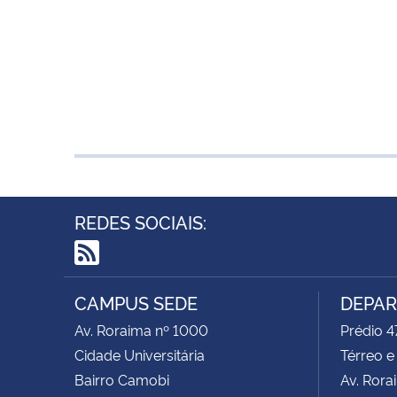
REDES SOCIAIS:
RSS
CAMPUS SEDE
DEPAR
Av. Roraima nº 1000
Prédio 4
Cidade Universitária
Térreo e
Bairro Camobi
Av. Rora