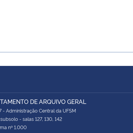
TAMENTO DE ARQUIVO GERAL
7 - Administração Central da UFSM
 subsolo - salas 127, 130, 142
ima nº 1.000