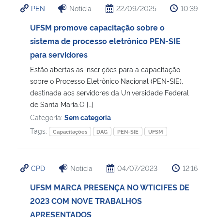
PEN
Notícia
22/09/2025
10:39
Ministério da Cidadania
UFSM promove capacitação sobre o
Ministério da Saúde
sistema de processo eletrônico PEN-SIE
para servidores
Ministério de Minas e Energia
Estão abertas as inscrições para a capacitação
sobre o Processo Eletrônico Nacional (PEN-SIE),
Ministério da Ciência, Tecnologia, Inovações e Comunicações
destinada aos servidores da Universidade Federal
de Santa Maria.O […]
Ministério do Meio Ambiente
Categoria:
Sem categoria
Tags:
Capacitações
DAG
PEN-SIE
UFSM
Ministério do Turismo
Ministério do Desenvolvimento Regional
CPD
Notícia
04/07/2023
12:16
UFSM MARCA PRESENÇA NO WTICIFES DE
Controladoria-Geral da União
2023 COM NOVE TRABALHOS
APRESENTADOS
Ministério da Mulher, da Família e dos Direitos Humanos