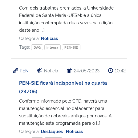
Com dois trabalhos premiados, a Universidade
Secretaria-Geral
Federal de Santa Maria (UFSM) é a única
instituição contemplada duas vezes na edição
deste ano […]
Secretaria de Governo
Categoria:
Notícias
Tags:
Gabinete de Segurança Institucional
DAG
integra
PEN-SIE
Advocacia-Geral da União
PEN
Notícia
24/05/2023
10:42
Banco Central do Brasil
PEN-SIE ficará indisponível na quarta
(24/05)
Planalto
Conforme informado pelo CPD, haverá uma
manutenção essencial no datacenter para
substituição de nobreaks antigos por novos. A
manutenção está programada para o […]
Categoria:
Destaques
,
Notícias