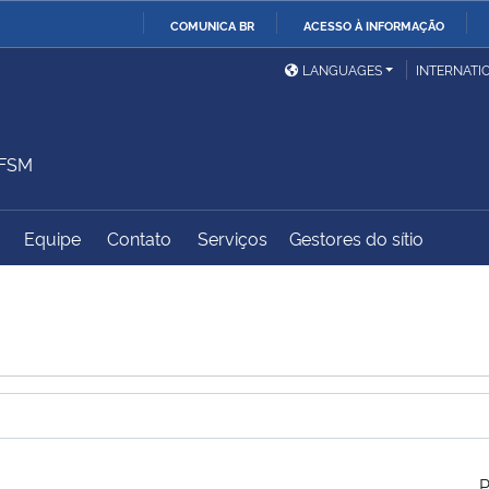
COMUNICA BR
ACESSO À INFORMAÇÃO
Ministério da Defesa
Ministério das Relações
Mini
IR
LANGUAGES
INTERNATI
Exteriores
PARA
O
Ministério da Cidadania
Ministério da Saúde
Mini
CONTEÚDO
UFSM
Equipe
Contato
Serviços
Gestores do sítio
Ministério do
Controladoria-Geral da
Mini
Desenvolvimento Regional
União
Famí
Hum
Advocacia-Geral da União
Banco Central do Brasil
Plan
P