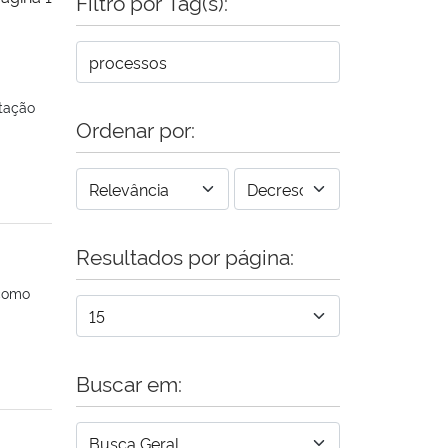
Filtro por Tag(s):
itação
Ordenar por:
Resultados por página:
 como
Buscar em: