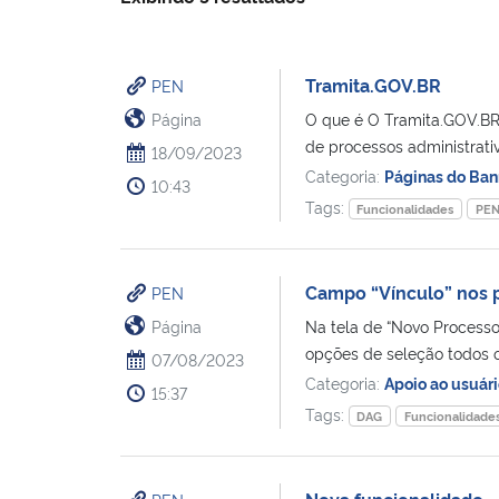
Tramita.GOV.BR
PEN
Página
O que é O Tramita.GOV.BR 
de processos administrativ
18/09/2023
Categoria:
Páginas do Ban
10:43
Tags:
Funcionalidades
PE
Campo “Vínculo” nos 
PEN
Página
Na tela de “Novo Process
opções de seleção todos os
07/08/2023
Categoria:
Apoio ao usuár
15:37
Tags:
DAG
Funcionalidade
Nova funcionalidade –