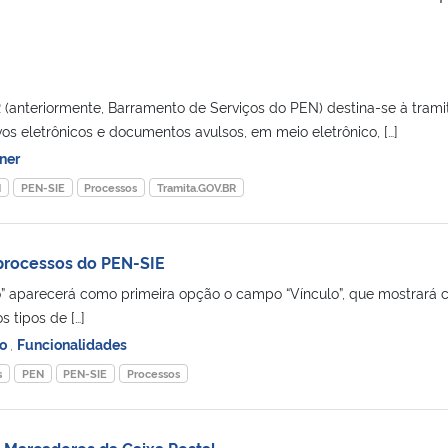
(anteriormente, Barramento de Serviços do PEN) destina-se à tram
os eletrônicos e documentos avulsos, em meio eletrônico, […]
ner
N
PEN-SIE
Processos
Tramita.GOV.BR
processos do PEN-SIE
o” aparecerá como primeira opção o campo “Vínculo”, que mostrará
 tipos de […]
io
,
Funcionalidades
s
PEN
PEN-SIE
Processos
 Marcadores da Caixa Postal