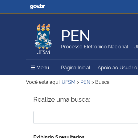
Casa Civil
Ministério da Justiça e
Segurança Pública
PEN
Ministério da Agricultura,
Ministério da Educação
Processo Eletrônico Nacional – 
Pecuária e Abastecimento
Menu Principal do Sítio
Menu
Página Inicial
Apoio ao Usuário
Ministério do Meio Ambiente
Ministério do Turismo
Você está aqui:
UFSM
>
PEN
>
Busca
Início do conteúdo
Realize uma busca:
Secretaria de Governo
Gabinete de Segurança
Institucional
Exibindo 5 resultados